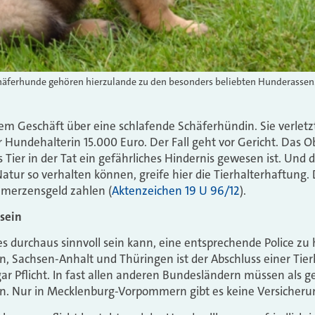
häferhunde gehören hierzulande zu den besonders beliebten Hunderassen
inem Geschäft über eine schlafende Schäferhündin. Sie verlet
r Hundehalterin 15.000 Euro. Der Fall geht vor Gericht. Das
das Tier in der Tat ein gefährliches Hindernis gewesen ist. Und 
ur so verhalten können, greife hier die Tierhalterhaftung. 
merzensgeld zahlen (
Aktenzeichen 19 U 96/12
).
sein
 es durchaus sinnvoll sein kann, eine entsprechende Police zu 
 Sachsen-Anhalt und Thüringen ist der Abschluss einer Tier
ar Pflicht. In fast allen anderen Bundesländern müssen als g
n. Nur in Mecklenburg-Vorpommern gibt es keine Versicherun