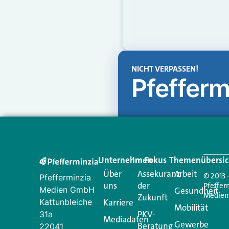
NICHT VERPASSEN!
Pfefferm
Unternehmen
Im Fokus
Themenübersic
Über
Assekuranz
Arbeit
© 2013 
Pfefferminzia
uns
der
Pfeffer
Medien GmbH
Gesundheit
Medie
Zukunft
Kattunbleiche
Karriere
Mobilität
PKV-
31a
Mediadaten
Gewerbe
Beratung
22041