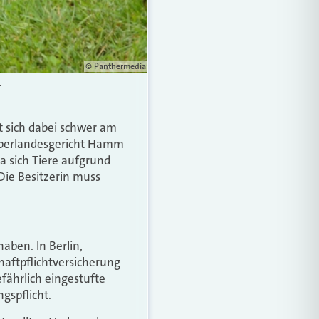
© Panthermedia
.
zt sich dabei schwer am
 Oberlandesgericht Hamm
da sich Tiere aufgrund
Die Besitzerin muss
haben. In Berlin,
haftpflichtversicherung
efährlich eingestufte
gspflicht.