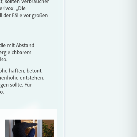
t, sollten Verbraucher
erivox. „Die
 der Fälle vor großen
die mit Abstand
vergleichbarem
lso.
öhe haften, betont
onenhöhe entstehen.
en sollte. Für
o.