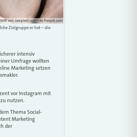
stellt von rawpixel.com - de.freepik.com
che Zielgruppe er hat – die
icherer intensiv
 einer Umfrage wollten
line Marketing setzen
gsmakler.
ozent vor Instagram mit
 zu nutzen.
h dem Thema Social-
ntent Marketing
ch der