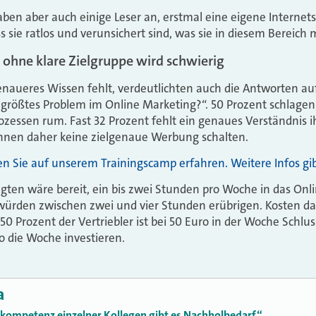
ben aber auch einige Leser an, erstmal eine eigene Internetse
 sie ratlos und verunsichert sind, was sie in diesem Bereich 
ohne klare Zielgruppe wird schwierig
naueres Wissen fehlt, verdeutlichten auch die Antworten auf
r größtes Problem im Online Marketing?“. 50 Prozent schlagen 
zessen rum. Fast 32 Prozent fehlt ein genaues Verständnis i
nnen daher keine zielgenaue Werbung schalten.
n Sie auf unserem Trainingscamp erfahren. Weitere Infos gibt
ragten wäre bereit, ein bis zwei Stunden pro Woche in das Onl
 würden zwischen zwei und vier Stunden erübrigen. Kosten da
t 50 Prozent der Vertriebler ist bei 50 Euro in der Woche Schlus
 die Woche investieren.
a
gskompetenz einzelner Kollegen gibt es Nachholbedarf“