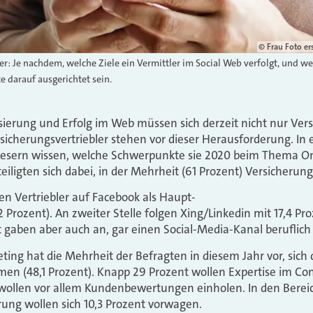
©
Frau Foto er
: Je nachdem, welche Ziele ein Vermittler im Social Web verfolgt, und wel
e darauf ausgerichtet sein.
ierung und Erfolg im Web müssen sich derzeit nicht nur Vers
sicherungsvertriebler stehen vor dieser Herausforderung. In
Lesern wissen, welche Schwerpunkte sie 2020 beim Thema On
eiligten sich dabei, in der Mehrheit (61 Prozent) Versicherun
en Vertriebler auf Facebook als Haupt-
 Prozent). An zweiter Stelle folgen Xing/Linkedin mit 17,4 Pr
nt gaben aber auch an, gar einen Social-Media-Kanal beruflich
ting hat die Mehrheit der Befragten in diesem Jahr vor, sic
n (48,1 Prozent). Knapp 29 Prozent wollen Expertise im Co
wollen vor allem Kundenbewertungen einholen. In den Berei
ng wollen sich 10,3 Prozent vorwagen.