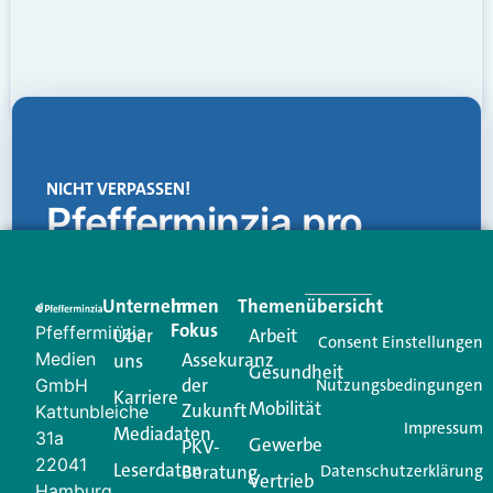
NICHT VERPASSEN!
Pfefferminzia.pro
Eine Plattform, die liefert: aktuelle Informationen,
praktische Services und einen einzigartigen Content-
Unternehmen
Im
Themenübersicht
Creator für Ihre Kundenkommunikation. Alles, was
Fokus
Pfefferminzia
Über
Arbeit
Ihren Vertriebsalltag leichter macht. Mit nur einem
Consent Einstellungen
Medien
Assekuranz
uns
Login.
Gesundheit
der
GmbH
Nutzungsbedingungen
Karriere
Mobilität
Zukunft
Jetzt anmelden
Kattunbleiche
Impressum
Mediadaten
31a
Gewerbe
PKV-
22041
Leserdaten
Beratung
Datenschutzerklärung
Vertrieb
Hamburg