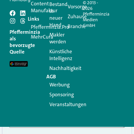
© 2013 -
Content
Bestand
Vorsorge
2026
Manufaktur
in
Pfefferminzia
Schreiben Sie einen
Zuhause
neuer
Links
Medien
Hand
GmbH
Branche
Kommentar
Pfefferminzia.Pro
Pfefferminzia
Makler
MehrCura
als
werden
Ihre E-Mail-Adresse wird nicht veröffentlicht.
bevorzugte
Erforderliche Felder sind mit
*
markiert
Künstliche
Quelle
Intelligenz
Kommentar
*
Nachhaltigkeit
AGB
Werbung
Sponsoring
Veranstaltungen