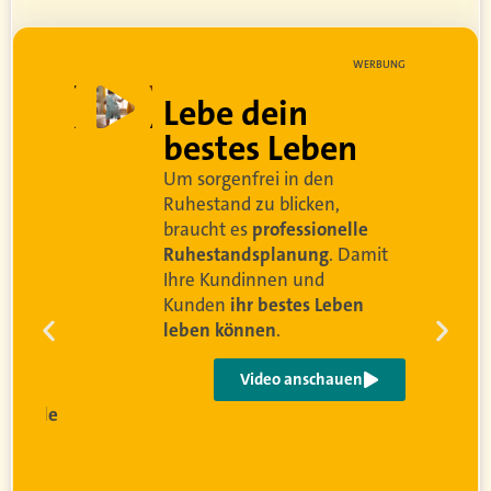
WERBUNG
Lebe dein
bestes Leben
Um sorgenfrei in den
d
Ruhestand zu blicken,
braucht es
professionelle
Ruhestandsplanung
. Damit
Ihre Kundinnen und
Kunden
ihr bestes Leben
leben können
.
Video anschauen
sionelle
g
wird
r