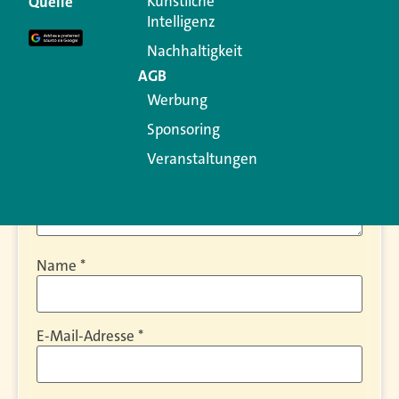
Künstliche
Quelle
Erforderliche Felder sind mit
*
markiert
Intelligenz
Kommentar
*
Nachhaltigkeit
AGB
Werbung
Sponsoring
Veranstaltungen
Name
*
E-Mail-Adresse
*