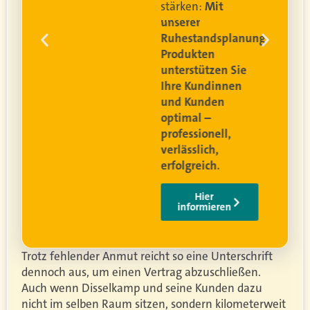
stärken:
Mit
unserer
Ruhestandsplanung
und
hoc
Produkten
unterstützen Sie
Ihre Kundinnen
und Kunden
optimal –
professionell,
verlässlich,
erfolgreich.
Hier
informieren
Trotz fehlender Anmut reicht so eine Unterschrift
dennoch aus, um einen Vertrag abzuschließen.
Auch wenn Disselkamp und seine Kunden dazu
nicht im selben Raum sitzen, sondern kilometerweit