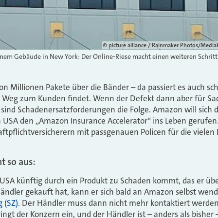
© picture alliance / Rainmaker Photos/Med
inem Gebäude in New York: Der Online-Riese macht einen weiteren Schritt
on Millionen Pakete über die Bänder – da passiert es auch sch
n Weg zum Kunden findet. Wenn der Defekt dann aber für Sac
sind Schadenersatzforderungen die Folge. Amazon will sich 
 USA den „Amazon Insurance Accelerator“ ins Leben gerufen.
tpflichtversicherern mit passgenauen Policen für die vielen
t so aus:
USA künftig durch ein Produkt zu Schaden kommt, das er übe
ndler gekauft hat, kann er sich bald an Amazon selbst wend
 (SZ)
. Der Händler muss dann nicht mehr kontaktiert werden
ringt der Konzern ein, und der Händler ist – anders als bisher – 