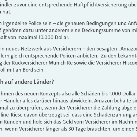
ändler zuvor eine entsprechende Haftpflichtversicherung üb
 hat.
fach irgendeine Police sein – die genauen Bedingungen und A
t SZ gehören dazu unter anderem eine Deckungssumme von min
halt von maximal 10.000 Dollar.
ein neues Netzwerk aus Versicherern – den besagten „Amazon
lern gleich entsprechende Policen anbieten.
Zu den bekannt
g der Rückversicherer Munich Re sowie die Versicherer Hisc
ll mit an Bord sein.
h auf andere Länder?
en des neuen Konzepts also alle Schäden bis 1.000 Dollar 
er Händler alles darüber hinaus abwickeln. Amazon behalte sic
al zu überprüfen, wenn der Versicherer die Zahlung abgeleh
nline-Riese davon überzeugt sei, dass eine Schadenzahlung a
en Kunden und hole sich das Geld vom Versicherer im Nachhi
n, wenn Versicherer länger als 30 Tage brauchten, um einen