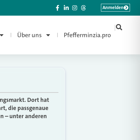
Anmelden
|
Über uns
Pfefferminzia.pro
ungsmarkt. Dort hat
art, die passgenaue
en – unter anderen