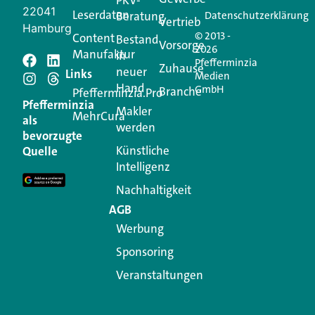
22041
Leserdaten
Beratung
Datenschutzerklärung
Vertrieb
Hamburg
© 2013 -
Content
Bestand
Vorsorge
2026
Manufaktur
in
Pfefferminzia
Schreiben Sie einen
Zuhause
neuer
Links
Medien
Hand
GmbH
Branche
Kommentar
Pfefferminzia.Pro
Pfefferminzia
Makler
MehrCura
als
werden
Ihre E-Mail-Adresse wird nicht veröffentlicht.
bevorzugte
Erforderliche Felder sind mit
*
markiert
Künstliche
Quelle
Intelligenz
Kommentar
*
Nachhaltigkeit
AGB
Werbung
Sponsoring
Veranstaltungen