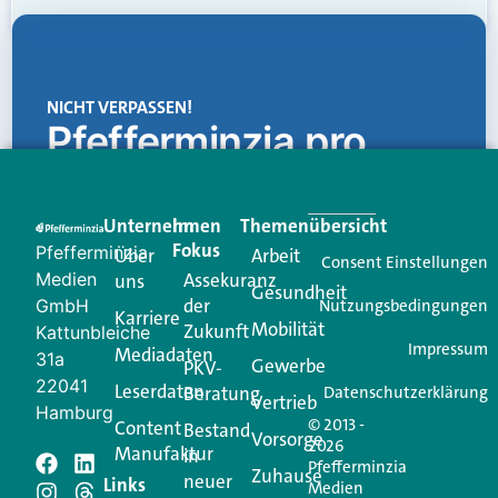
NICHT VERPASSEN!
Pfefferminzia.pro
Eine Plattform, die liefert: aktuelle Informationen,
praktische Services und einen einzigartigen Content-
Unternehmen
Im
Themenübersicht
Creator für Ihre Kundenkommunikation. Alles, was
Fokus
Pfefferminzia
Über
Arbeit
Ihren Vertriebsalltag leichter macht. Mit nur einem
Consent Einstellungen
Medien
Assekuranz
uns
Login.
Gesundheit
der
GmbH
Nutzungsbedingungen
Karriere
Mobilität
Zukunft
Jetzt anmelden
Kattunbleiche
Impressum
Mediadaten
31a
Gewerbe
PKV-
22041
Leserdaten
Beratung
Datenschutzerklärung
Vertrieb
Hamburg
© 2013 -
Content
Bestand
Vorsorge
2026
Manufaktur
in
Pfefferminzia
Schreiben Sie einen
Zuhause
neuer
Links
Medien