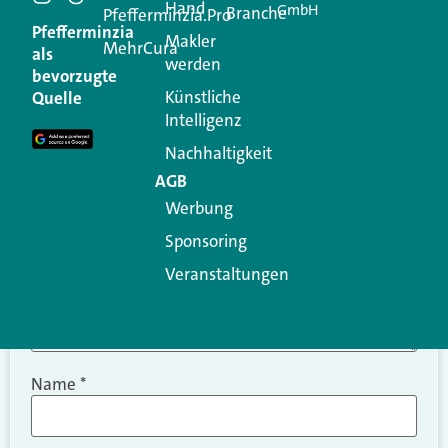
Hand
GmbH
Branche
Kommentar
Pfefferminzia.Pro
Pfefferminzia
Makler
MehrCura
als
werden
Ihre E-Mail-Adresse wird nicht veröffentlicht.
bevorzugte
Erforderliche Felder sind mit
*
markiert
Künstliche
Quelle
Intelligenz
Kommentar
*
Nachhaltigkeit
AGB
Werbung
Sponsoring
Veranstaltungen
Name
*