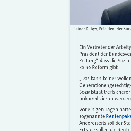
Rainer Dulger, Präsident der B
Ein Vertreter der Arbei
Präsident der Bundesver
Zeitung“, dass die Sozi
keine Reform gibt.
„Das kann keiner wollen
Generationengerechtigke
Sozialstaat treffsicher
unkomplizierter werden
Vor einigen Tagen hatte
sogenannte
Rentenpaket
Andererseits soll der 
Erträge sollen die Rent