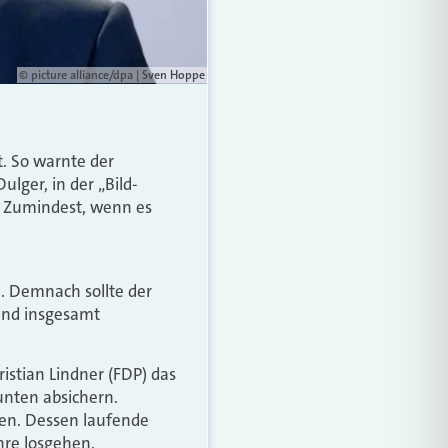
© picture alliance/dpa | Sven Hoppe
t. So warnte der
lger, in der „Bild-
n. Zumindest, wenn es
n. Demnach sollte der
 und insgesamt
istian Lindner (FDP) das
 unten absichern.
uen. Dessen laufende
hre losgehen.