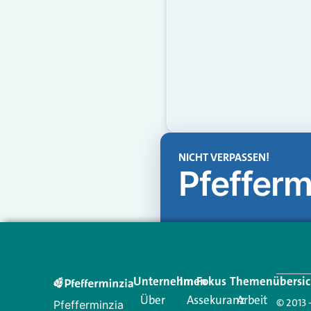
NICHT VERPASSEN!
Pfefferm
Unternehmen
Im Fokus
Themenübersic
Über
Assekuranz
Arbeit
© 2013 
Pfefferminzia