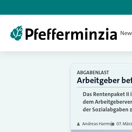
New
ABGABENLAST
Arbeitgeber bef
Das Rentenpaket II 
dem Arbeitgebervert
der Sozialabgaben z
Andreas Harms
07. Mär