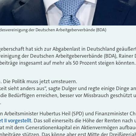
undesvereinigung der Deutschen Arbeitgeberverbände (BDA)
tgeberschaft hat sich zur Abgabenlast in Deutschland geäußer
einigung der Deutschen Arbeitgeberverbände (BDA), Rainer Du
albeiträge insgesamt auf mehr als 50 Prozent steigen könnte
. Die Politik muss jetzt umsteuern.
it sieht anders aus“, sagte Dulger und regte einige Dinge a
er die Bedürftigen erreichen, besser vor Missbrauch geschützt
.
n Arbeitsminister Hubertus Heil (SPD) und Finanzminister Chr
 II vorgestellt
. Das soll einerseits die Höhe der Renten nach
Staat mit dem Generationenkapital ein Aktienvermögen aufba
enbeiträge stützen. Das könne aber erst Mitte der Dreißigerja