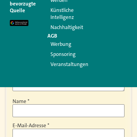
werden
bevorzugte
Ihre E-Mail-Adresse wird nicht veröffentlicht.
Künstliche
Quelle
Erforderliche Felder sind mit
*
markiert
Intelligenz
Kommentar
*
Nachhaltigkeit
AGB
Werbung
Sponsoring
Veranstaltungen
Name
*
E-Mail-Adresse
*