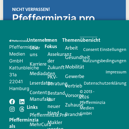
NICHT VERPASSEN!
Pfefferminzia.pro
Eine Plattform, die liefert: aktuelle Informationen,
praktische Services und einen einzigartigen Content-
Unternehmen
Im
Themenübersicht
Creator für Ihre Kundenkommunikation. Alles, was
Fokus
Pfefferminzia
Über
Arbeit
Ihren Vertriebsalltag leichter macht. Mit nur einem
Consent Einstellungen
Medien
Assekuranz
uns
Login.
Gesundheit
der
GmbH
Nutzungsbedingungen
Karriere
Mobilität
Zukunft
Jetzt anmelden
Kattunbleiche
Impressum
Mediadaten
31a
Gewerbe
PKV-
22041
Leserdaten
Beratung
Datenschutzerklärung
Vertrieb
Hamburg
© 2013 -
Content
Bestand
Vorsorge
2026
Manufaktur
in
Pfefferminzia
Zuhause
neuer
Schreiben Sie einen
Links
Medien
Hand
GmbH
Branche
Pfefferminzia.Pro
Kommentar
Pfefferminzia
Makler
MehrCura
als