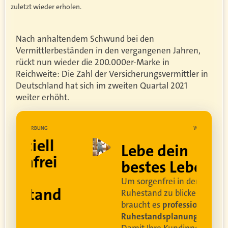
zuletzt wieder erholen.
Nach anhaltendem Schwund bei den
Vermittlerbeständen in den vergangenen Jahren,
rückt nun wieder die 200.000er-Marke in
Reichweite: Die Zahl der Versicherungsvermittler in
Deutschland hat sich im zweiten Quartal 2021
weiter erhöht.
UNG
WERBUNG
ell
Lebe dein
rei
bestes Leben
Um sorgenfrei in den
and
Ruhestand zu blicken,
braucht es
professionelle
Ruhestandsplanung
.