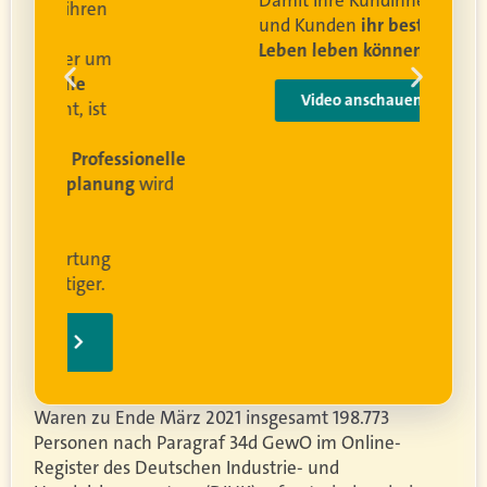
Damit Ihre Kundinnen
ren
und Kunden
ihr bestes
Leben leben können
.
 um
e
Video anschauen
ist
rofessionelle
lanung
wird
ung
er.
Waren zu Ende März 2021 insgesamt 198.773
Personen nach Paragraf 34d GewO im Online-
Register des Deutschen Industrie- und