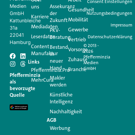
Ihren Vertriebsalltag leichter macht. Mit nur einem
Consent Einstellungen
Medien
Assekuranz
uns
Login.
Gesundheit
der
GmbH
Nutzungsbedingungen
Karriere
Mobilität
Zukunft
Jetzt anmelden
Kattunbleiche
Impressum
Mediadaten
31a
Gewerbe
PKV-
22041
Leserdaten
Beratung
Datenschutzerklärung
Vertrieb
Hamburg
© 2013 -
Content
Bestand
Vorsorge
2026
Manufaktur
in
Pfefferminzia
Zuhause
neuer
Schreiben Sie einen
Links
Medien
Hand
GmbH
Branche
Pfefferminzia.Pro
Kommentar
Pfefferminzia
Makler
MehrCura
als
werden
bevorzugte
Ihre E-Mail-Adresse wird nicht veröffentlicht.
Künstliche
Quelle
Erforderliche Felder sind mit
*
markiert
Intelligenz
Kommentar
*
Nachhaltigkeit
AGB
Werbung