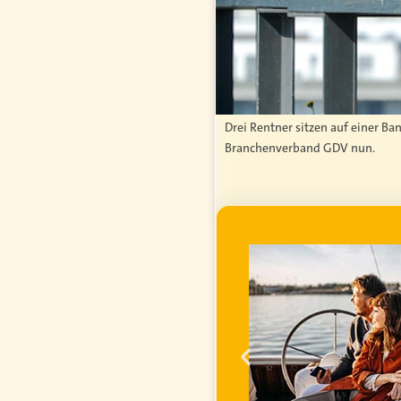
Drei Rentner sitzen auf einer Ba
Branchenverband GDV nun.
WERBUNG
ei im
ihren
inanzielle