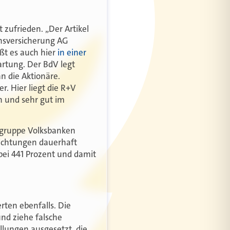
t zufrieden. „Der Artikel
ensversicherung AG
ißt es auch hier
in einer
artung. Der BdV legt
n die Aktionäre.
r. Hier liegt die R+V
n und sehr gut im
nzgruppe Volksbanken
lichtungen dauerhaft
bei 441 Prozent und damit
rten ebenfalls. Die
und ziehe falsche
llungen ausgesetzt, die