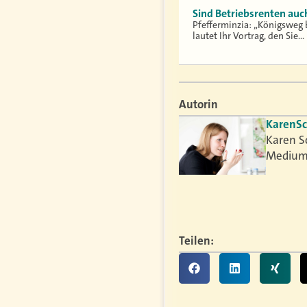
Sind Betriebsrenten auch
Pfefferminzia: „Königsweg b
lautet Ihr Vortrag, den Sie…
Autorin
Karen
S
Karen S
Medium
Teilen: