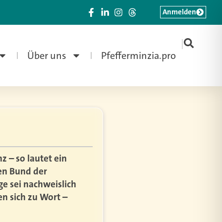
Anmelden
|
Über uns
Pfefferminzia.pro
z – so lautet ein
en Bund der
e sei nachweislich
en sich zu Wort –