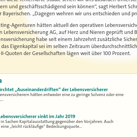
ern und geschäftsschädigend sein können“, sagt Herbert Sc
r Bayerischen. „Dagegen wehren wir uns entschieden und prüf
ng-Agenturen hätten aktuell den operativen Lebensversicher
Lebensversicherung AG, auf Herz und Nieren geprüft und Be
sversicherung habe seit einem Jahrzehnt zusätzliche Sicher
 das Eigenkapital sei im selben Zeitraum überdurchschnittli
II-Quoten der Gesellschaften lägen weit über 100 Prozent.
a
ürchtet „Auseinanderdriften“ der Lebensversicherer
ensversicherern hätten entweder eine zu geringe Solvenz oder eine
.…
Lebensversicherer sinkt im Jahr 2019
n in Sachen Kapitalausstattung gegenüber den Vorjahren. Auch
eine „leicht rückläufige“ Bedeckungsquote…