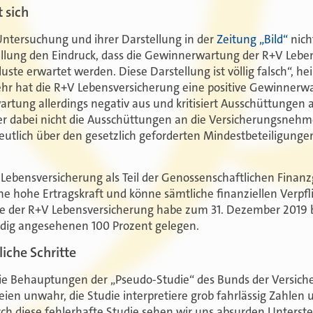
 sich
 Untersuchung und ihrer Darstellung in der
Zeitung „Bild“
nich
ellung den Eindruck, dass die Gewinnerwartung der R+V Leb
uste erwartet werden. Diese Darstellung ist völlig falsch“, he
ehr hat die R+V Lebensversicherung eine positive Gewinnerw
rtung allerdings negativ aus und kritisiert Ausschüttungen a
 er dabei nicht die Ausschüttungen an die Versicherungsnehme
utlich über den gesetzlich geforderten Mindestbeteiligunge
 Lebensversicherung als Teil der Genossenschaftlichen Fina
ne hohe Ertragskraft und könne sämtliche finanziellen Verpf
te der R+V Lebensversicherung habe zum 31. Dezember 2019 
ndig angesehenen 100 Prozent gelegen.
liche Schritte
 die Behauptungen der „Pseudo-Studie“ des Bunds der Versiche
en unwahr, die Studie interpretiere grob fahrlässig Zahlen 
ch diese fehlerhafte Studie sehen wir uns absurden Unterste