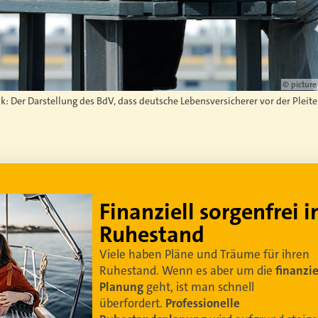
© picture
nk: Der Darstellung des BdV, dass deutsche Lebensversicherer vor der Pleit
Lebe dein bestes Leben
Um sorgenfrei in den Ruhestand zu blicken,
braucht es
professionelle Ruhestandsplanung
.
Damit Ihre Kundinnen und Kunden
ihr bestes
Leben leben können
.
Video anschauen