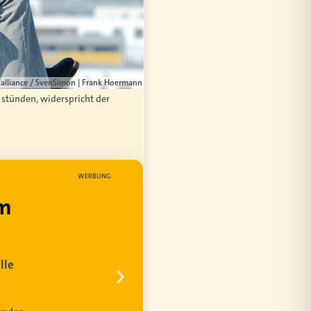
 alliance / SvenSimon | Frank Hoermann
e stünden, widerspricht der
WERBUNG