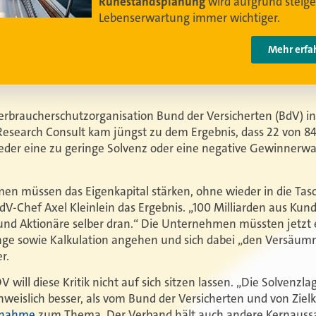
erbraucherschutzorganisation Bund der Versicherten (BdV) 
esearch Consult kam jüngst zu dem Ergebnis, dass 22 von 8
der eine zu geringe Solvenz oder eine negative Gewinnerwa
n müssen das Eigenkapital stärken, ohne wieder in die Tasc
dV-Chef Axel Kleinlein das Ergebnis. „100 Milliarden aus Kun
nd Aktionäre selber dran.“ Die Unternehmen müssten jetzt e
ge sowie Kalkulation angehen und sich dabei „den Versäum
r.
ill diese Kritik nicht auf sich sitzen lassen. „Die Solvenzla
hweislich besser, als vom Bund der Versicherten und von Zielke
ngnahme
zum Thema. Der Verband hält auch andere Kernauss