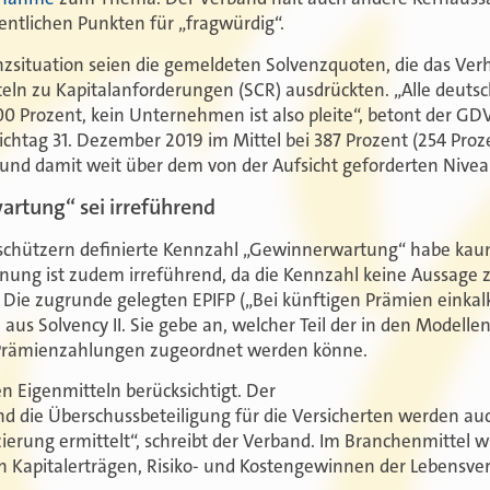
ntlichen Punkten für „fragwürdig“.
nzsituation seien die gemeldeten Solvenzquoten, die das Verh
ln zu Kapitalanforderungen (SCR) ausdrückten. „Alle deuts
0 Prozent, kein Unternehmen ist also pleite“, betont der GD
chtag 31. Dezember 2019 im Mittel bei 387 Prozent (254 Pro
 damit weit über dem von der Aufsicht geforderten Nivea
rtung“ sei irreführend
schützern definierte Kennzahl „Gewinnerwartung“ habe kaum
hnung ist zudem irreführend, da die Kennzahl keine Aussage
“ Die zugrunde gelegten EPIFP („Bei künftigen Prämien einkal
aus Solvency II. Sie gebe an, welcher Teil der in den Modelle
Prämienzahlungen zugeordnet werden könne.
den Eigenmitteln berücksichtigt. Der
die Überschussbeteiligung für die Versicherten werden auc
zierung ermittelt“, schreibt der Verband. Im Branchenmittel 
 Kapitalerträgen, Risiko- und Kostengewinnen der Lebensversi