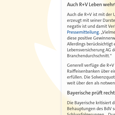
Auch R+V Leben wehrt
Auch die R+V ist mit der
erzeugt mit seiner Darst
negativ ist und damit Verl
Pressemitteilung
. „Vielm
diese positive Gewinnerwa
Allerdings berücksichtigt
Lebensversicherung AG de
Branchendurchschnitt.“
Generell verfüge die R+V
Raiffeisenbanken über ei
erfüllen. Die Solvenzquo
weit über den als notwe
Bayerische prüft recht
Die Bayerische kritisiert
Behauptungen des BdV sei
Schlussfolgerungen. „Dur