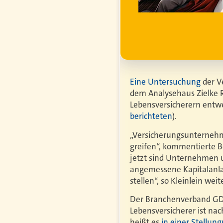
 steigender
r erfahren
Eine Untersuchung
der V
dem Analysehaus Zielke R
Lebensversicherern entwe
berichteten
).
„Versicherungsunternehme
greifen“, kommentierte B
jetzt sind Unternehmen u
angemessene Kapitalanla
stellen“, so Kleinlein weite
Der Branchenverband GDV w
Lebensversicherer ist nac
heißt es
in einer Stellu