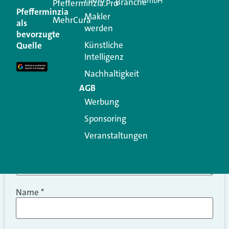
GmbH
Branche
Kommentar
Pfefferminzia.Pro
Pfefferminzia
Makler
MehrCura
als
werden
Ihre E-Mail-Adresse wird nicht veröffentlicht.
bevorzugte
Erforderliche Felder sind mit
*
markiert
Künstliche
Quelle
Intelligenz
Kommentar
*
Nachhaltigkeit
AGB
Werbung
Sponsoring
Veranstaltungen
Name
*