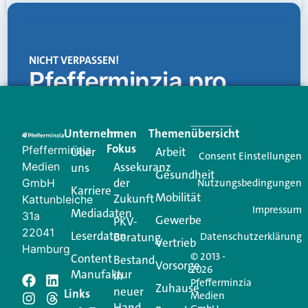
NICHT VERPASSEN!
Pfefferminzia.pro
Eine Plattform, die liefert: aktuelle Informationen,
praktische Services und einen einzigartigen Content-
Unternehmen
Im
Themenübersicht
Creator für Ihre Kundenkommunikation. Alles, was
Fokus
Pfefferminzia
Über
Arbeit
Ihren Vertriebsalltag leichter macht. Mit nur einem
Consent Einstellungen
Medien
Assekuranz
uns
Login.
Gesundheit
der
GmbH
Nutzungsbedingungen
Karriere
Mobilität
Zukunft
Jetzt anmelden
Kattunbleiche
Impressum
Mediadaten
31a
Gewerbe
PKV-
22041
Leserdaten
Beratung
Datenschutzerklärung
Vertrieb
Hamburg
© 2013 -
Content
Bestand
Vorsorge
2026
Manufaktur
in
Pfefferminzia
Schreiben Sie einen
Zuhause
neuer
Links
Medien
Hand