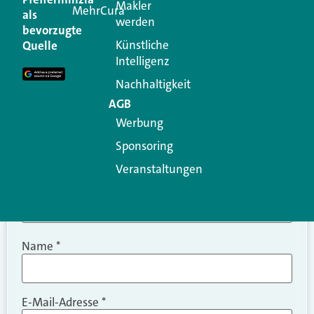
Makler
MehrCura
als
werden
Ihre E-Mail-Adresse wird nicht veröffentlicht.
bevorzugte
Erforderliche Felder sind mit
*
markiert
Künstliche
Quelle
Intelligenz
Kommentar
*
Nachhaltigkeit
AGB
Werbung
Sponsoring
Veranstaltungen
Name
*
E-Mail-Adresse
*