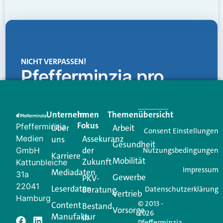
NICHT VERPASSEN!
Pfefferminzia.pro
Eine Plattform, die liefert: aktuelle Informationen,
praktische Services und einen einzigartigen Content-
Unternehmen
Im
Themenübersicht
Creator für Ihre Kundenkommunikation. Alles, was
Fokus
Pfefferminzia
Über
Arbeit
Ihren Vertriebsalltag leichter macht. Mit nur einem
Consent Einstellungen
Medien
Assekuranz
uns
Login.
Gesundheit
der
GmbH
Nutzungsbedingungen
Karriere
Mobilität
Zukunft
Jetzt anmelden
Kattunbleiche
Impressum
Mediadaten
31a
Gewerbe
PKV-
22041
Leserdaten
Beratung
Datenschutzerklärung
Vertrieb
Hamburg
© 2013 -
Content
Bestand
Vorsorge
2026
Manufaktur
in
Pfefferminzia