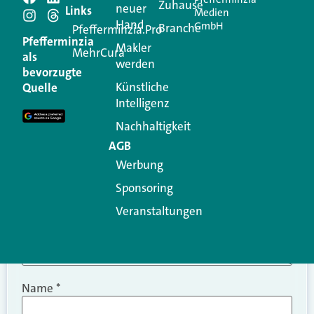
Schreiben Sie einen
Zuhause
neuer
Links
Medien
Hand
GmbH
Branche
Kommentar
Pfefferminzia.Pro
Pfefferminzia
Makler
MehrCura
als
werden
Ihre E-Mail-Adresse wird nicht veröffentlicht.
bevorzugte
Erforderliche Felder sind mit
*
markiert
Künstliche
Quelle
Intelligenz
Kommentar
*
Nachhaltigkeit
AGB
Werbung
Sponsoring
Veranstaltungen
Name
*