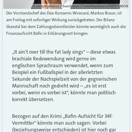
© picture alliance / SvenSimon | FrankHoermann/SVEN SIMON
Der Vorstandschef des Dax-Konzerns Wirecard, Markus Braun, ist
am Freitag mit sofortiger Wirkung zurückgetreten. Der Bilanz-
Skandal bei dem Zahlungsdienstleister könnte womöglich auch die
Finanzaufsicht Bafin in Erklärungsnot bringen.
„It ain’t over till the fat lady sings“ – diese etwas
brachiale Redewendung wird gerne im
englischen Sprachraum verwendet, wenn zum
Beispiel ein Fußballspiel in der allerletzten
Sekunde der Nachspielzeit von der gegnerischen
Mannschaft noch gedreht wird – „es ist erst
vorbei, wenn es vorbei ist“, könnte man politisch
korrekt übersetzen.
Bezogen auf den Krimi „Bafin-Aufsicht für 34f-
Vermittler“ könnte man auch sagen: Vorbei
(beziehungsweise entschieden) ist hier noch gar