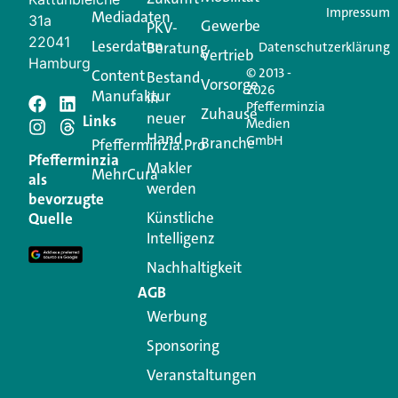
Impressum
Mediadaten
31a
Gewerbe
PKV-
22041
Leserdaten
Beratung
Datenschutzerklärung
Vertrieb
Hamburg
© 2013 -
Content
Bestand
Vorsorge
2026
Manufaktur
in
Pfefferminzia
Schreiben Sie einen
Zuhause
neuer
Links
Medien
Hand
GmbH
Branche
Kommentar
Pfefferminzia.Pro
Pfefferminzia
Makler
MehrCura
als
werden
Ihre E-Mail-Adresse wird nicht veröffentlicht.
bevorzugte
Erforderliche Felder sind mit
*
markiert
Künstliche
Quelle
Intelligenz
Kommentar
*
Nachhaltigkeit
AGB
Werbung
Sponsoring
Veranstaltungen