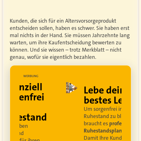
Kunden, die sich für ein Altersvorsorgeprodukt
entscheiden sollen, haben es schwer. Sie haben erst
mal nichts in der Hand. Sie müssen Jahrzehnte lang
warten, um ihre Kaufentscheidung bewerten zu
können. Und sie wissen – trotz Merkblatt – nicht
genau, wofür sie eigentlich bezahlen.
UNG
WERBUNG
ell
Lebe dein
rei
bestes Leben
Um sorgenfrei in den
and
Ruhestand zu blicken,
braucht es
professionelle
Ruhestandsplanung
.
Damit Ihre Kundinnen
ren