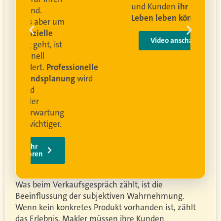
und Kunden
ihr bestes
Leben leben können
.
 um
e
Video anschauen
ist
rofessionelle
lanung
wird
ung
er.
Was beim Verkaufsgespräch zählt, ist die
Beeinflussung der subjektiven Wahrnehmung.
Wenn kein konkretes Produkt vorhanden ist, zählt
das Erlebnis. Makler müssen ihre Kunden