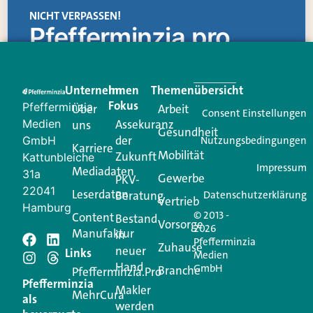
NICHT VERPASSEN!
Pfefferminzia.pro
Eine Plattform, die liefert: aktuelle Informationen,
praktische Services und einen einzigartigen Content-
Unternehmen
Im
Themenübersicht
Creator für Ihre Kundenkommunikation. Alles, was
Fokus
Pfefferminzia
Über
Arbeit
Ihren Vertriebsalltag leichter macht. Mit nur einem
Consent Einstellungen
Medien
Assekuranz
uns
Login.
Gesundheit
der
GmbH
Nutzungsbedingungen
Karriere
Mobilität
Zukunft
Jetzt anmelden
Kattunbleiche
Impressum
Mediadaten
31a
Gewerbe
PKV-
22041
Leserdaten
Beratung
Datenschutzerklärung
Vertrieb
Hamburg
© 2013 -
Content
Bestand
Vorsorge
2026
Manufaktur
in
Pfefferminzia
Zuhause
neuer
Schreiben Sie einen
Links
Medien
Hand
GmbH
Branche
Pfefferminzia.Pro
Kommentar
Pfefferminzia
Makler
MehrCura
als
werden