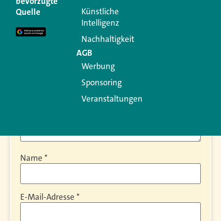
bevorzugte
Ihre E-Mail-Adresse wird nicht veröffentlicht.
Künstliche
Quelle
Erforderliche Felder sind mit
*
markiert
Intelligenz
Kommentar
*
Nachhaltigkeit
AGB
Werbung
Sponsoring
Veranstaltungen
Name
*
E-Mail-Adresse
*