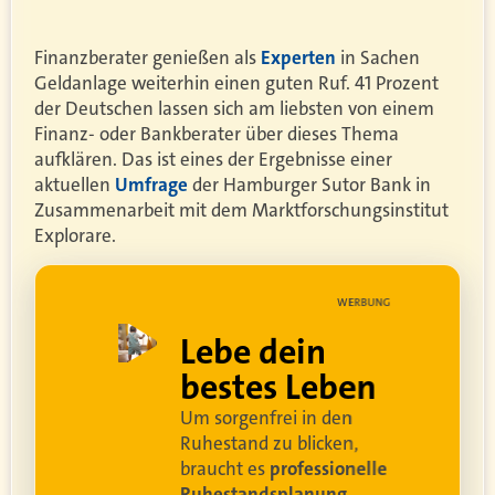
Finanzberater genießen als
Experten
in Sachen
Geldanlage weiterhin einen guten Ruf. 41 Prozent
der Deutschen lassen sich am liebsten von einem
Finanz- oder Bankberater über dieses Thema
aufklären. Das ist eines der Ergebnisse einer
aktuellen
Umfrage
der Hamburger Sutor Bank in
Zusammenarbeit mit dem Marktforschungsinstitut
Explorare.
UNG
WERBUNG
ell
Lebe dein
rei
bestes Leben
Um sorgenfrei in den
and
Ruhestand zu blicken,
braucht es
professionelle
Ruhestandsplanung
.