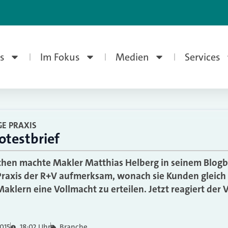
s
Im Fokus
Medien
Services
GE PRAXIS
otestbrief
en machte Makler Matthias Helberg in seinem Blogbei
Praxis der R+V aufmerksam, wonach sie Kunden gleich
aklern eine Vollmacht zu erteilen. Jetzt reagiert der V
2015
18:02 Uhr
Branche