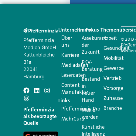
Unternehmen
Im Fokus
Themenübersic
Über
Assekuranz
Arbeit
© 2013 
Pfefferminzia
uns
der
Pfeffer
Medien GmbH
Gesundheit
Medie
Zukunft
Kattunbleiche
Karriere
Mobilität
PKV-
31a
Mediadaten
Gewerbe
Beratung
22041
Leserdaten
Hamburg
Vertrieb
Bestand
Content
in
Vorsorge
Manufaktur
Schreiben Si
neuer
Zuhause
Hand
Links
Branche
Pfefferminzia.Pro
Ihre E-Mail-Adresse wird n
Pfefferminzia
Makler
als bevorzugte
werden
MehrCura
Kommentar
*
Quelle
Künstliche
Intelligenz