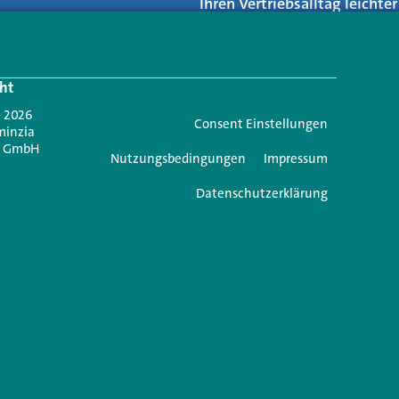
Ihren Vertriebsalltag leicht
Login.
ht
Jetzt anmelden
- 2026
Consent Einstellungen
minzia
n GmbH
Nutzungsbedingungen
Impressum
Datenschutzerklärung
e einen Kommentar
icht veröffentlicht.
Erforderliche Felder sind mit
*
markiert