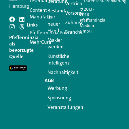
Leserdaten
Beratung
Datenschutzerklärung
Vertrieb
Hamburg
© 2013 -
Content
Bestand
Vorsorge
2026
Manufaktur
in
Pfefferminzia
Schreiben Sie einen
Zuhause
neuer
Links
Medien
Hand
GmbH
Branche
Kommentar
Pfefferminzia.Pro
Pfefferminzia
Makler
MehrCura
als
werden
Ihre E-Mail-Adresse wird nicht veröffentlicht.
bevorzugte
Erforderliche Felder sind mit
*
markiert
Künstliche
Quelle
Intelligenz
Kommentar
*
Nachhaltigkeit
AGB
Werbung
Sponsoring
Veranstaltungen