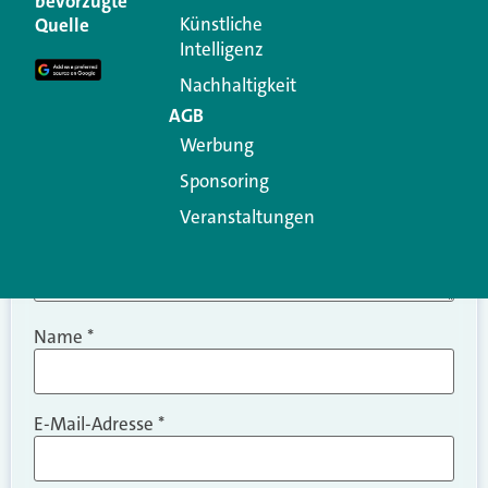
bevorzugte
Erforderliche Felder sind mit
*
markiert
Künstliche
Quelle
Intelligenz
Kommentar
*
Nachhaltigkeit
AGB
Werbung
Sponsoring
Veranstaltungen
Name
*
E-Mail-Adresse
*