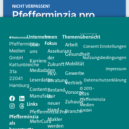
NICHT VERPASSEN!
Pfefferminzia.pro
Eine Plattform, die liefert: aktuelle Informationen,
praktische Services und einen einzigartigen Content-
Unternehmen
Im
Themenübersicht
Creator für Ihre Kundenkommunikation. Alles, was
Fokus
Pfefferminzia
Über
Arbeit
Ihren Vertriebsalltag leichter macht. Mit nur einem
Consent Einstellungen
Medien
Assekuranz
uns
Login.
Gesundheit
der
GmbH
Nutzungsbedingungen
Karriere
Mobilität
Zukunft
Jetzt anmelden
Kattunbleiche
Impressum
Mediadaten
31a
Gewerbe
PKV-
22041
Leserdaten
Beratung
Datenschutzerklärung
Vertrieb
Hamburg
© 2013 -
Content
Bestand
Vorsorge
2026
Manufaktur
in
Pfefferminzia
Schreiben Sie einen
Zuhause
neuer
Links
Medien
Hand
GmbH
Branche
Kommentar
Pfefferminzia.Pro
Pfefferminzia
Makler
MehrCura
als
werden
Ihre E-Mail-Adresse wird nicht veröffentlicht.