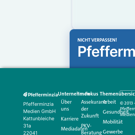
NICHT VERPASSEN!
Pfefferm
Unternehmen
Im Fokus
Themenübersic
Über
Assekuranz
Arbeit
© 2013 
Pfefferminzia
uns
der
Pfeffer
Medien GmbH
Gesundheit
Medie
Zukunft
Kattunbleiche
Karriere
Mobilität
PKV-
31a
Mediadaten
Gewerbe
Beratung
22041