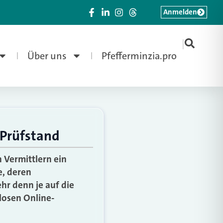
Anmelden
|
Über uns
Pfefferminzia.pro
 Prüfstand
n Vermittlern ein
e, deren
r denn je auf die
losen Online-