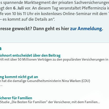
as spannende Marktsegment der privaten Sachversicherunge
ngt den
6. Juli
vor. An diesem Tag veranstaltet Pfefferminzia 
fe von 10 bis 11 Uhr ein kostenloses Online-Seminar mit dem T
– es kommt auf die Details an“.
eresse geweckt? Dann geht es hier
zur Anmeldung
.
a
ohnort entscheidet über den Beitrag
hlt mit über 50 Millionen Verträgen zu den populärsten Versicherungen in
ung kommt nicht gut an
hat die damalige Gesundheitsministerin Nina Warken (CDU)
h…
icherer für Familien
 Studie „Die Besten für Familien“ der Versicherer, mit dem Familien…