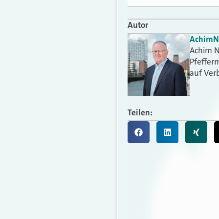
Autor
Achim
N
Achim N
Pfefferm
auf Ver
Teilen: