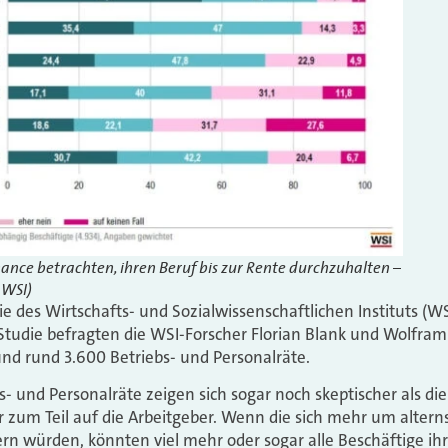
nce betrachten, ihren Beruf bis zur Rente durchzuhalten –
 WSI)
e des Wirtschafts- und Sozialwissenschaftlichen Instituts (WS
e Studie befragten die WSI-Forscher Florian Blank und Wolfr
nd rund 3.600 Betriebs- und Personalräte.
- und Personalräte zeigen sich sogar noch skeptischer als di
r zum Teil auf die Arbeitgeber. Wenn die sich mehr um alter
 würden, könnten viel mehr oder sogar alle Beschäftige ihr