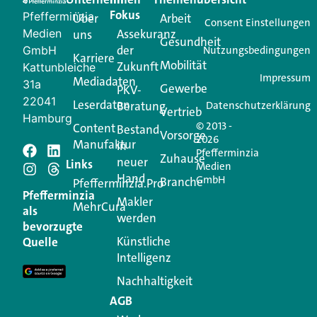
Creator für Ihre Kundenkommunikation. Alles, was
Fokus
Pfefferminzia
Über
Arbeit
Ihren Vertriebsalltag leichter macht. Mit nur einem
Consent Einstellungen
Medien
Assekuranz
uns
Login.
Gesundheit
der
GmbH
Nutzungsbedingungen
Karriere
Mobilität
Zukunft
Jetzt anmelden
Kattunbleiche
Impressum
Mediadaten
31a
Gewerbe
PKV-
22041
Leserdaten
Beratung
Datenschutzerklärung
Vertrieb
Hamburg
© 2013 -
Content
Bestand
Vorsorge
2026
Manufaktur
in
Pfefferminzia
Schreiben Sie einen
Zuhause
neuer
Links
Medien
Hand
GmbH
Branche
Kommentar
Pfefferminzia.Pro
Pfefferminzia
Makler
MehrCura
als
werden
Ihre E-Mail-Adresse wird nicht veröffentlicht.
bevorzugte
Erforderliche Felder sind mit
*
markiert
Künstliche
Quelle
Intelligenz
Kommentar
*
Nachhaltigkeit
AGB