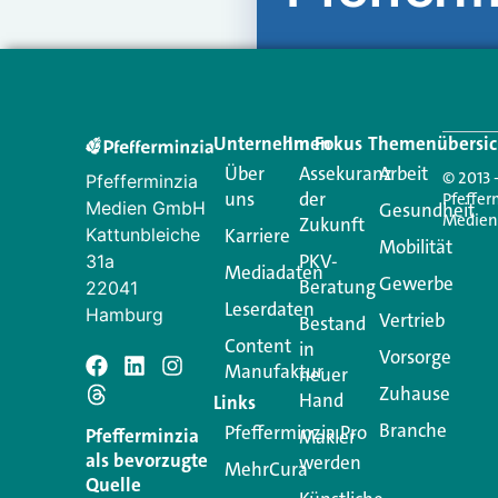
Unternehmen
Im Fokus
Themenübersic
Über
Assekuranz
Arbeit
© 2013 
Pfefferminzia
uns
der
Pfeffer
Medien GmbH
Gesundheit
Medie
Zukunft
Kattunbleiche
Karriere
Mobilität
PKV-
31a
Mediadaten
Gewerbe
Beratung
22041
Leserdaten
Hamburg
Vertrieb
Bestand
Content
in
Vorsorge
Manufaktur
Schreiben Si
neuer
Zuhause
Hand
Links
Branche
Pfefferminzia.Pro
Ihre E-Mail-Adresse wird n
Pfefferminzia
Makler
als bevorzugte
werden
MehrCura
Kommentar
*
Quelle