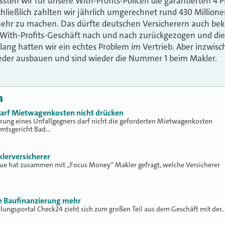
ten wir für unsere With-Profits-Policen die garantierten 4
chließlich zahlten wir jährlich umgerechnet rund 430 Million
mehr zu machen. Das dürfte deutschen Versicherern auch be
With-Profits-Geschäft nach und nach zurückgezogen und die
 lang hatten wir ein echtes Problem im Vertrieb. Aber inzwis
eder ausbauen und sind wieder die Nummer 1 beim Makler.
a
 darf Mietwagenkosten nicht drücken
erung eines Unfallgegners darf nicht die geforderten Mietwagenkosten
Amtsgericht Bad…
klerversicherer
lue hat zusammen mit „Focus Money“ Makler gefragt, welche Versicherer
ne Baufinanzierung mehr
tlungsportal Check24 zieht sich zum großen Teil aus dem Geschäft mit der