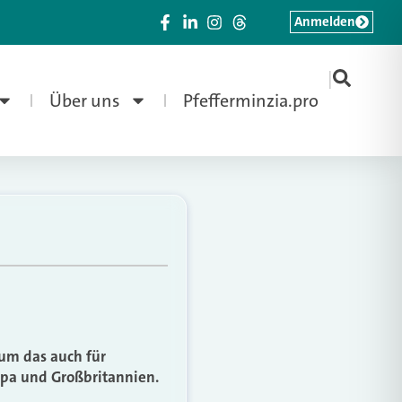
Anmelden
|
Über uns
Pfefferminzia.pro
rum das auch für
ropa und Großbritannien.