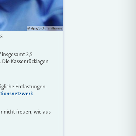
© dpa/picture alliance
g.
f insgesamt 2,5
e. Die Kassenrücklagen
ögliche Entlastungen.
tionsnetzwerk
r nicht freuen, wie aus