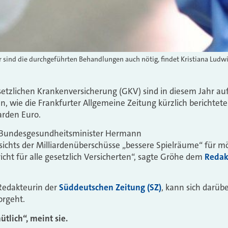
r sind die durchgeführten Behandlungen auch nötig, findet Kristiana Ludwi
etzlichen Krankenversicherung (GKV) sind in diesem Jahr au
en, wie die Frankfurter Allgemeine Zeitung kürzlich berichtet
iarden Euro.
 Bundesgesundheitsminister Hermann
ichts der Milliardenüberschüsse „bessere Spielräume“ für m
icht für alle gesetzlich Versicherten“, sagte Gröhe dem
Redak
 Redakteurin der
Süddeutschen Zeitung (SZ)
, kann sich darübe
rgeht.
tlich“, meint sie.