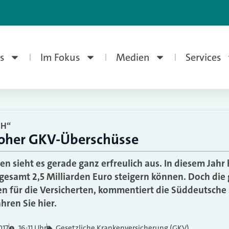
s
Im Fokus
Medien
Services
CH“
hoher GKV-Überschüsse
n sieht es gerade ganz erfreulich aus. In diesem Jahr 
gesamt 2,5 Milliarden Euro steigern können. Doch die 
n für die Versicherten, kommentiert die Süddeutsche 
hren Sie hier.
017
16:11 Uhr
Gesetzliche Krankenversicherung (GKV)