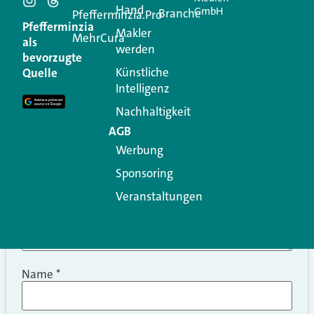
Hand
GmbH
Branche
Kommentar
Pfefferminzia.Pro
Pfefferminzia
Makler
MehrCura
als
werden
Ihre E-Mail-Adresse wird nicht veröffentlicht.
bevorzugte
Erforderliche Felder sind mit
*
markiert
Künstliche
Quelle
Intelligenz
Kommentar
*
Nachhaltigkeit
AGB
Werbung
Sponsoring
Veranstaltungen
Name
*