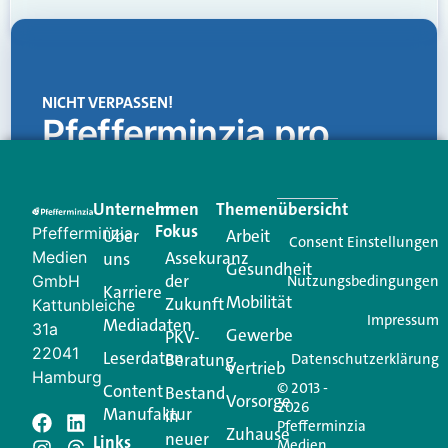
NICHT VERPASSEN!
Pfefferminzia.pro
Eine Plattform, die liefert: aktuelle Informationen,
praktische Services und einen einzigartigen Content-
Unternehmen
Im
Themenübersicht
Creator für Ihre Kundenkommunikation. Alles, was
Fokus
Pfefferminzia
Über
Arbeit
Ihren Vertriebsalltag leichter macht. Mit nur einem
Consent Einstellungen
Medien
Assekuranz
uns
Login.
Gesundheit
der
GmbH
Nutzungsbedingungen
Karriere
Mobilität
Zukunft
Jetzt anmelden
Kattunbleiche
Impressum
Mediadaten
31a
Gewerbe
PKV-
22041
Leserdaten
Beratung
Datenschutzerklärung
Vertrieb
Hamburg
© 2013 -
Content
Bestand
Vorsorge
2026
Manufaktur
in
Pfefferminzia
Schreiben Sie einen
Zuhause
neuer
Links
Medien