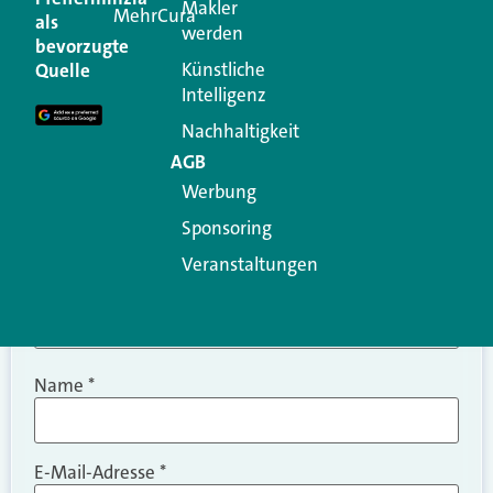
Makler
MehrCura
als
werden
Ihre E-Mail-Adresse wird nicht veröffentlicht.
bevorzugte
Erforderliche Felder sind mit
*
markiert
Künstliche
Quelle
Intelligenz
Kommentar
*
Nachhaltigkeit
AGB
Werbung
Sponsoring
Veranstaltungen
Name
*
E-Mail-Adresse
*