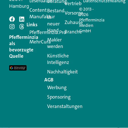
Leserdaten
Beratung
Datenschutzerklärung
Vertrieb
Hamburg
© 2013 -
Content
Bestand
Vorsorge
2026
Manufaktur
in
Pfefferminzia
Schreiben Sie einen
Zuhause
neuer
Links
Medien
Hand
GmbH
Branche
Kommentar
Pfefferminzia.Pro
Pfefferminzia
Makler
MehrCura
als
werden
Ihre E-Mail-Adresse wird nicht veröffentlicht.
bevorzugte
Erforderliche Felder sind mit
*
markiert
Künstliche
Quelle
Intelligenz
Kommentar
*
Nachhaltigkeit
AGB
Werbung
Sponsoring
Veranstaltungen