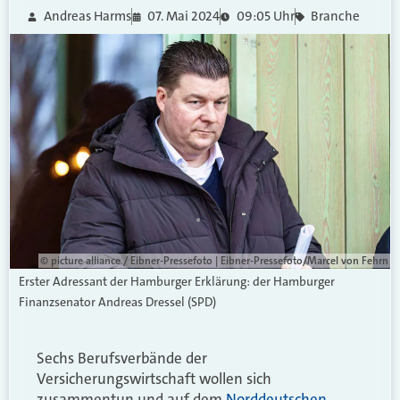
Andreas Harms
07. Mai 2024
09:05 Uhr
Branche
© picture alliance / Eibner-Pressefoto | Eibner-Pressefoto/Marcel von Fehrn
Erster Adressant der Hamburger Erklärung: der Hamburger
Finanzsenator Andreas Dressel (SPD)
Sechs Berufsverbände der
Versicherungswirtschaft wollen sich
zusammentun und auf dem
Norddeutschen