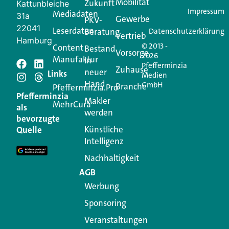
Mobilität
Zukunft
Jetzt anmelden
Kattunbleiche
Impressum
Mediadaten
31a
Gewerbe
PKV-
22041
Leserdaten
Beratung
Datenschutzerklärung
Vertrieb
Hamburg
© 2013 -
Content
Bestand
Vorsorge
2026
Manufaktur
in
Pfefferminzia
Schreiben Sie einen
Zuhause
neuer
Links
Medien
Hand
GmbH
Branche
Kommentar
Pfefferminzia.Pro
Pfefferminzia
Makler
MehrCura
als
werden
Ihre E-Mail-Adresse wird nicht veröffentlicht.
bevorzugte
Erforderliche Felder sind mit
*
markiert
Künstliche
Quelle
Intelligenz
Kommentar
*
Nachhaltigkeit
AGB
Werbung
Sponsoring
Veranstaltungen