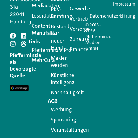
Impressum
Mediadaten
31a
Gewerbe
PKV-
22041
Leserdaten
Beratung
Datenschutzerklärung
Vertrieb
Hamburg
© 2013 -
Content
Bestand
Vorsorge
2026
Manufaktur
in
Pfefferminzia
Schreiben Sie einen
Zuhause
neuer
Links
Medien
Hand
GmbH
Branche
Kommentar
Pfefferminzia.Pro
Pfefferminzia
Makler
MehrCura
als
werden
Ihre E-Mail-Adresse wird nicht veröffentlicht.
bevorzugte
Erforderliche Felder sind mit
*
markiert
Künstliche
Quelle
Intelligenz
Kommentar
*
Nachhaltigkeit
AGB
Werbung
Sponsoring
Veranstaltungen