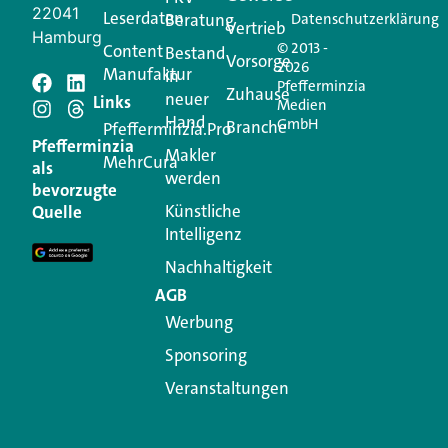
22041
Leserdaten
Beratung
Datenschutzerklärung
Vertrieb
Hamburg
© 2013 -
Content
Bestand
Vorsorge
2026
Manufaktur
in
Pfefferminzia
Schreiben Sie einen
Zuhause
neuer
Links
Medien
Hand
GmbH
Branche
Kommentar
Pfefferminzia.Pro
Pfefferminzia
Makler
MehrCura
als
werden
Ihre E-Mail-Adresse wird nicht veröffentlicht.
bevorzugte
Erforderliche Felder sind mit
*
markiert
Künstliche
Quelle
Intelligenz
Kommentar
*
Nachhaltigkeit
AGB
Werbung
Sponsoring
Veranstaltungen