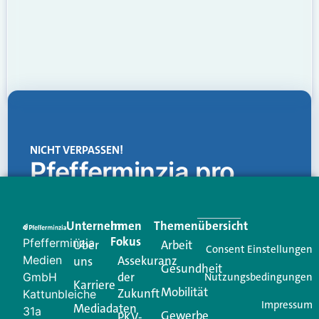
NICHT VERPASSEN!
Pfefferminzia.pro
Eine Plattform, die liefert: aktuelle Informationen,
praktische Services und einen einzigartigen Content-
Unternehmen
Im
Themenübersicht
Creator für Ihre Kundenkommunikation. Alles, was
Fokus
Pfefferminzia
Über
Arbeit
Ihren Vertriebsalltag leichter macht. Mit nur einem
Consent Einstellungen
Medien
Assekuranz
uns
Login.
Gesundheit
der
GmbH
Nutzungsbedingungen
Karriere
Mobilität
Zukunft
Jetzt anmelden
Kattunbleiche
Impressum
Mediadaten
31a
Gewerbe
PKV-