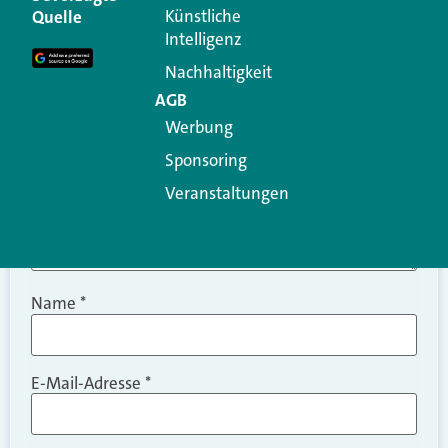
Erforderliche Felder sind mit
*
markiert
Künstliche
Quelle
Intelligenz
Kommentar
*
Nachhaltigkeit
AGB
Werbung
Sponsoring
Veranstaltungen
Name
*
E-Mail-Adresse
*