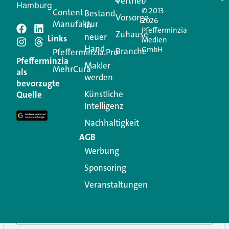
Vertrieb
Hamburg
© 2013 -
Content
Bestand
Vorsorge
2026
Manufaktur
in
Pfefferminzia
Schreiben Sie einen
Zuhause
neuer
Links
Medien
Hand
GmbH
Branche
Kommentar
Pfefferminzia.Pro
Pfefferminzia
Makler
MehrCura
als
werden
Ihre E-Mail-Adresse wird nicht veröffentlicht.
bevorzugte
Erforderliche Felder sind mit
*
markiert
Künstliche
Quelle
Intelligenz
Kommentar
*
Nachhaltigkeit
AGB
Werbung
Sponsoring
Veranstaltungen