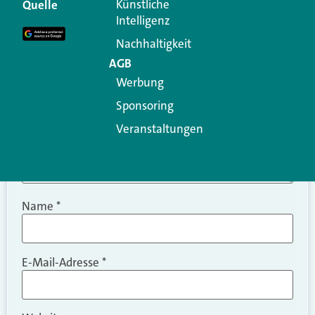
Erforderliche Felder sind mit
*
markiert
Künstliche
Quelle
Intelligenz
Kommentar
*
Nachhaltigkeit
AGB
Werbung
Sponsoring
Veranstaltungen
Name
*
E-Mail-Adresse
*