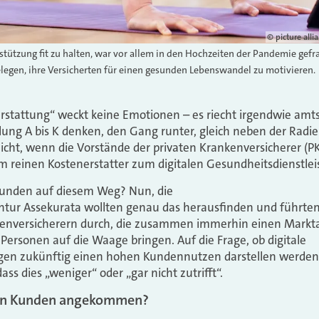
© picture alli
stützung fit zu halten, war vor allem in den Hochzeiten der Pandemie gefra
elegen, ihre Versicherten für einen gesunden Lebenswandel zu motivieren.
rstattung“ weckt keine Emotionen – es riecht irgendwie amt
lung A bis K denken, den Gang runter, gleich neben der Rad
nicht, wenn die Vorstände der privaten Krankenversicherer (PK
m reinen Kostenerstatter zum digitalen Gesundheitsdienstlei
Kunden auf diesem Weg? Nun, die
entur Assekurata wollten genau das herausfinden und führten
enversicherern durch, die zusammen immerhin einen Markta
 Personen auf die Waage bringen. Auf die Frage, ob digitale
 zukünftig einen hohen Kundennutzen darstellen werden, 
ass dies „weniger“ oder „gar nicht zutrifft“.
 den Kunden angekommen?