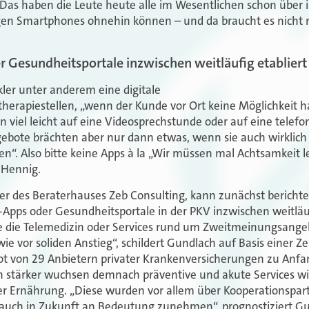
. „Das haben die Leute heute alle im Wesentlichen schon über
gen Smartphones ohnehin können – und da braucht es nicht n
 Gesundheitsportale inzwischen weitläufig etabliert
kler unter anderem eine digitale
herapiestellen, „wenn der Kunde vor Ort keine Möglichkeit 
 viel­ leicht auf eine Videosprechstunde oder auf eine telefo
gebote brächten aber nur dann etwas, wenn sie auch wirklich
n“. Also bitte keine Apps à la „Wir müssen mal Achtsamkeit 
 Hennig.
r des Beraterhauses Zeb Consulting, kann zunächst berichten
-Apps oder Gesundheitsportale in der PKV inzwischen weitläuf
wie die Telemedizin oder Services rund um Zweitmeinungsang
 vor soliden Anstieg“, schildert Gundlach auf Basis einer Zeb
ot von 29 Anbietern privater Krankenversicherungen zu Anfa
ch stärker wuchsen demnach präventive und akute Services w
r Ernährung. „Diese wurden vor allem über Kooperationspa
auch in Zukunft an Bedeutung zunehmen“, prognostiziert Gu