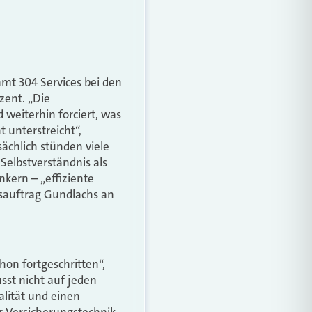
mt 304 Services bei den
zent. „Die
weiterhin forciert, was
 unterstreicht“,
sächlich stünden viele
Selbstverständnis als
nkern – „effiziente
tsauftrag Gundlachs an
on fortgeschritten“,
usst nicht auf jeden
alität und einen