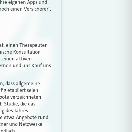
 ihre eigenen Apps und
och einen Versicherer“,
hat, einen Therapeuten
nische Konsultation
 „einen aktiven
lernen und uns Kauf uns
, dass allge­meine
ig etabliert seien
ebote verzeichneten
-­Studie, die das
ng des Jahres
ie etwa Angebote rund
rtner und Netzwerke
ndlach.