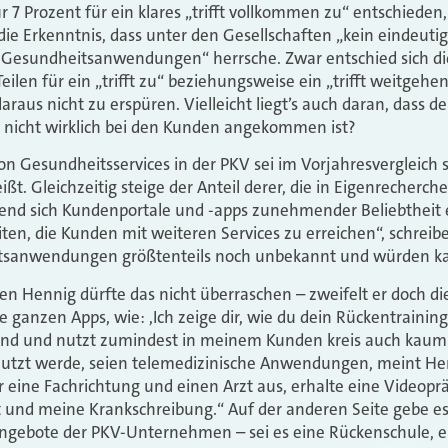
r 7 Prozent für ein klares „trifft vollkommen zu“ entschieden
die Erkenntnis, dass unter den Gesellschaften „kein eindeut
 Gesundheitsanwendungen“ herrsche. Zwar entschied sich di
eilen für ein „trifft zu“ beziehungsweise ein „trifft weitgehe
araus nicht zu erspüren. Vielleicht liegt’s auch daran, dass d
r nicht wirklich bei den Kunden angekommen ist?
n Gesundheitsservices in der PKV sei im Vorjahresvergleich so
ißt. Gleichzeitig steige der Anteil derer, die in Eigenrecherc
end sich Kundenportale und ­-apps zunehmender Beliebtheit e
ten, die Kunden mit weiteren Services zu erreichen“, schreib
eitsanwendungen größtenteils noch unbekannt und würden k
n Hennig dürfte das nicht überraschen – zweifelt er doch di
 ganzen Apps, wie: ,Ich zeige dir, wie du dein Rückentraining 
hrend und nutzt zumindest in meinem Kunden­ kreis auch kau
utzt werde, seien telemedizinische Anwendungen, meint Hen
eine Fachrichtung und einen Arzt aus, erhalte eine Videopr
 und meine Krankschreibung.“ Auf der anderen Seite gebe es
 Angebote der PKV­-Unternehmen – sei es eine Rückenschule,