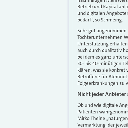
nachhaltigen Mehrwert 
Betrieb und Kapital­ anl
und digitalen Angeboten
bedarf“, so Schmeing.
Sehr gut angenommen w
Tochterunternehmen Wid
Unterstützung erhalten 
auch durch qualitativ 
bei dem es ganz unters
30-­ bis 40-­minütigen 
klären, was sie konkret
Betroffene für Atemnot­-
Folgeerkrankungen zu 
Nicht jeder Anbieter
Ob und wie digitale Ang
Patienten wahrgenomme
Mirko Theine „naturgem
Vermarktung, der jewei