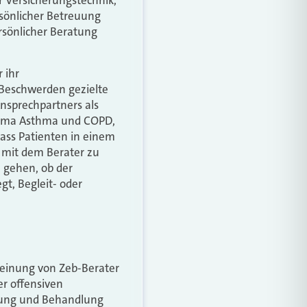
 Versicherungstechnik,
rsönlicher Betreuung
rsönlicher Beratung
 ihr
 Beschwerden gezielte
Ansprechpartners als
Thema Asthma und COPD,
ass Patienten in einem
n mit dem Berater zu
 gehen, ob der
t, Begleit­- oder
inung von Zeb­-Berater
r offensiven
tzung und Behandlung