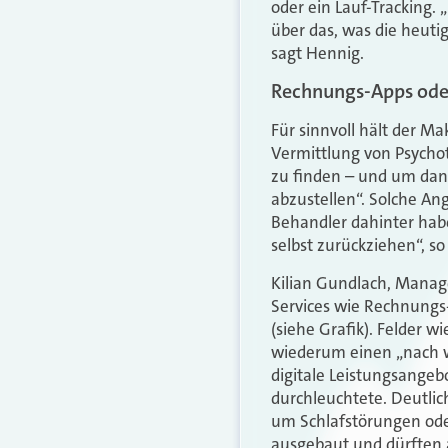
oder ein Lauf-­Tracking
über das, was die heuti
sagt Hennig.
Rechnungs­-Apps oder
Für sinnvoll hält der Ma
Vermittlung von Psychot
zu finden – und um dann
abzustellen“. Solche An
Behandler dahinter habe
selbst zurückziehen“, so
Kilian Gundlach, Manage
Services wie Rechnungs­
(siehe Grafik). Felder 
wiederum einen „nach wie
digitale Leistungsangeb
durchleuchtete. Deutli
um Schlafstörungen ode
ausgebaut und dürften 