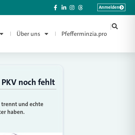
Anmelden
|
Über uns
Pfefferminzia.pro
 PKV noch fehlt
 trennt und echte
ter haben.