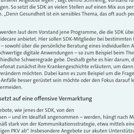
unserer Angebote legen“, sagt Benno Schmeing, Vorstand für
agen. So setzt die SDK an vielen Stellen auf einen Mix aus pe
. „Denn Gesundheit ist ein sensibles Thema, das oft auch pe
erden laut dem Vorstand jene Programme, die die SDK über
ecare anbietet. Hier sollen SDK-­Mitglieder bei bestimmten
– sowohl über die persönliche Beratung eines individuellen 
hochwertige digitale Anwendungen – so zum Beispiel beim 
chiedliche Schweregrade gebe. Deshalb gehe es hier darum, d
Telefonat zunächst ihre Krankengeschichte erläutern, um dan
 verändern möchten. Dabei kann es zum Beispiel um die Frage
Anfälle besser gerüstet sein möchte oder den Fokus darauf leg
vermeiden.
 setzt auf eine offensive Vermarktung
ebote, wie jenes der SDK, von den
n – und im Idealfall angenommen – werden, hängt nach Me
äß stark von der Kommunikationsstrategie, etwa mittels eine
ligen PKV ab“. Insbesondere Angebote zur akuten Unterstü