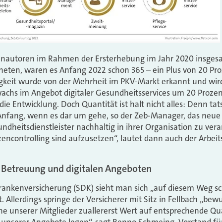
nautoren im Rahmen der Ersterhebung im Jahr 2020 insgesa
neten, waren es Anfang 2022 schon 365 – ein Plus von 20 Pro
eit wurde von der Mehrheit im PKV-­Markt erkannt und wird 
chs im Angebot digitaler Gesundheitsservices um 20 Prozent
e Entwicklung. Doch Quantität ist halt nicht alles: Denn tat
nfang, wenn es dar­ um gehe, so der Zeb­-Manager, das neue 
ndheitsdienstleister nachhaltig in ihrer Organisation zu vera
encontrolling sind aufzusetzen“, lautet dann auch der Arbei
r Betreuung und digitalen Angeboten
ankenversicherung (SDK) sieht man sich „auf diesem Weg sch
. Allerdings springe der Versicherer mit Sitz in Fellbach „bew
nne unserer Mitglieder zuallererst Wert auf entsprechende Qu