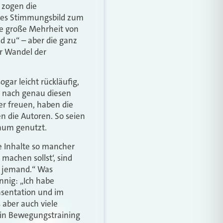
, zogen die
iges Stimmungsbild zum
e große Mehrheit von
nd zu“ – aber die ganz
er Wandel der
gar leicht rückläufig,
he nach genau diesen
r­ freuen, haben die
en die Autoren. So seien
aum genutzt.
e Inhalte so mancher
machen sollst‘, sind
m jemand.“ Was
nig: „Ich habe
äsentation und im
 aber auch viele
 ein Bewegungstraining