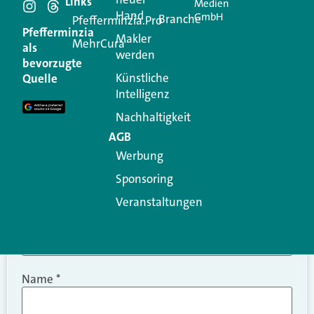
Links
Medien
Hand
GmbH
Branche
Kommentar
Pfefferminzia.Pro
Pfefferminzia
Makler
MehrCura
als
werden
Ihre E-Mail-Adresse wird nicht veröffentlicht.
bevorzugte
Erforderliche Felder sind mit
*
markiert
Künstliche
Quelle
Intelligenz
Kommentar
*
Nachhaltigkeit
AGB
Werbung
Sponsoring
Veranstaltungen
Name
*