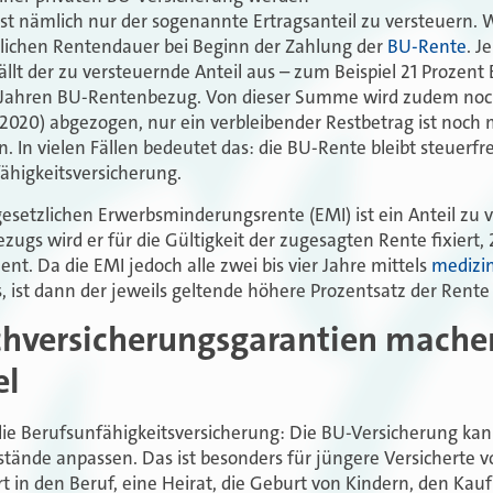
ist nämlich nur der sogenannte Ertragsanteil zu versteuern. W
glichen Rentendauer bei Beginn der Zahlung der
BU-Rente
. J
fällt der zu versteuernde Anteil aus – zum Beispiel 21 Prozent 
0 Jahren BU-Rentenbezug. Von dieser Summe wird zudem noc
r 2020) abgezogen, nur ein verbleibender Restbetrag ist noch
. In vielen Fällen bedeutet das: die BU-Rente bleibt steuerfrei
ähigkeitsversicherung.
esetzlichen Erwerbsminderungsrente (EMI) ist ein Anteil zu v
ezugs wird er für die Gültigkeit der zugesagten Rente fixiert, 
ent. Da die EMI jedoch alle zwei bis vier Jahre mittels
medizi
 ist dann der jeweils geltende höhere Prozentsatz der Rente
chversicherungsgarantien mache
el
die Berufsunfähigkeitsversicherung: Die BU-Versicherung kann 
ände anpassen. Das ist besonders für jüngere Versicherte v
t in den Beruf, eine Heirat, die Geburt von Kindern, den Kau