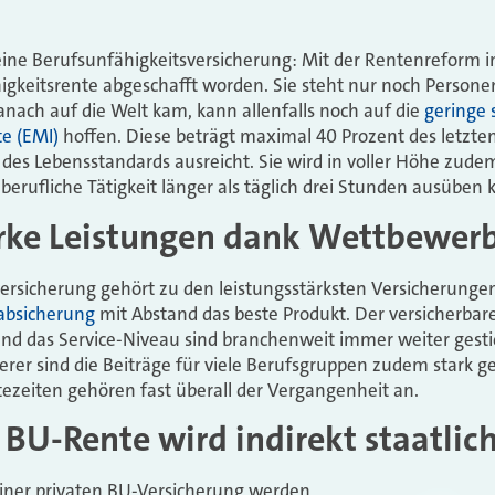
eine Berufsunfähigkeitsversicherung: Mit der Rentenreform im
igkeitsrente abgeschafft worden. Sie steht nur noch Personen
ach auf die Welt kam, kann allenfalls noch auf die
geringe 
e (EMI)
hoffen. Diese beträgt maximal 40 Prozent des letzt
 des Lebensstandards ausreicht. Sie wird in voller Höhe zud
 berufliche Tätigkeit länger als täglich drei Stunden ausüben 
arke Leistungen dank Wettbewer
ersicherung gehört zu den leistungsstärksten Versicherunge
tabsicherung
mit Abstand das beste Produkt. Der versicherbare
und das Service-Niveau sind branchenweit immer weiter gest
rer sind die Beiträge für viele Berufsgruppen zudem stark g
zeiten gehören fast überall der Vergangenheit an.
 BU-Rente wird indirekt staatlic
ner privaten BU-Versicherung werden