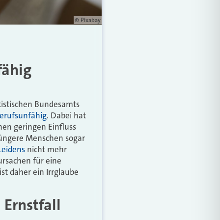
© Pixabay
fähig
tatistischen Bundesamts
erufsunfähig
. Dabei hat
nen geringen Einfluss
 jüngere Menschen sogar
Leidens
nicht mehr
ursachen für eine
ist daher ein Irrglaube
 Ernstfall