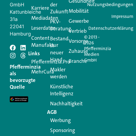
Gesundheit
der
GmbH
Nutzungsbedingungen
Karriere
Mobilität
Zukunft
Jetzt anmelden
Kattunbleiche
Impressum
Mediadaten
31a
Gewerbe
PKV-
22041
Leserdaten
Beratung
Datenschutzerklärung
Vertrieb
Hamburg
© 2013 -
Content
Bestand
Vorsorge
2026
Manufaktur
in
Pfefferminzia
Schreiben Sie einen
Zuhause
neuer
Links
Medien
Hand
GmbH
Branche
Kommentar
Pfefferminzia.Pro
Pfefferminzia
Makler
MehrCura
als
werden
Ihre E-Mail-Adresse wird nicht veröffentlicht.
bevorzugte
Erforderliche Felder sind mit
*
markiert
Künstliche
Quelle
Intelligenz
Kommentar
*
Nachhaltigkeit
AGB
Werbung
Sponsoring