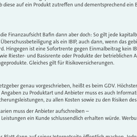
ob diese auf ein Produkt zutreffen und dementsprechend ein 
 die Finanzaufsicht Bafin dann aber doch: So gilt jede kapital
berschussbeteiligung als ein IBIP, auch dann, wenn das gebil
rd. Hingegen ist eine Sofortrente gegen Einmalbeitrag kein I
wie Riester- und Basisrente oder Produkte der betrieblichen A
geprodukte. Gleiches gilt für Risikoversicherungen.
etzgeber genau vorgeschrieben, heißt es beim GDV. Höchsten
en Angaben zu Produktart und Anbieter muss es auch Informat
cherungsleistungen, zu allen Kosten sowie zu den Risiken des
arien muss der Anbieter aufschreiben –
 Leistungen ein Kunde schlussendlich erhalten würde. Werbun
s Blatt dann auf seiner Internetseite öffentlich machen. Jed