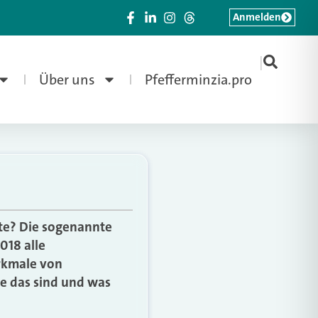
Anmelden
|
Über uns
Pfefferminzia.pro
rte? Die sogenannte
018 alle
rkmale von
e das sind und was