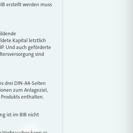
BIB erstellt werden muss
bildende
dete Kapital letztlich
BIP. Und auch geförderte
ltersversorgung sind
s drei DIN-A4-Seiten
ionen zum Anlageziel,
 Produkts enthalten.
g ist im BIB nicht
er Verbraucher kann es