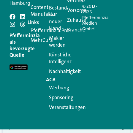
Vertrieb
Hamburg
© 2013 -
Content
Bestand
Vorsorge
2026
Manufaktur
in
Pfefferminzia
Schreiben Sie einen
Zuhause
neuer
Links
Medien
Hand
GmbH
Branche
Kommentar
Pfefferminzia.Pro
Pfefferminzia
Makler
MehrCura
als
werden
Ihre E-Mail-Adresse wird nicht veröffentlicht.
bevorzugte
Erforderliche Felder sind mit
*
markiert
Künstliche
Quelle
Intelligenz
Kommentar
*
Nachhaltigkeit
AGB
Werbung
Sponsoring
Veranstaltungen