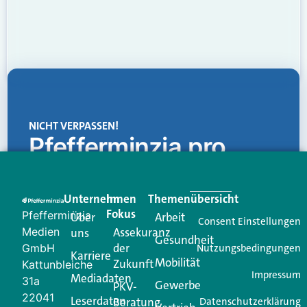
NICHT VERPASSEN!
Pfefferminzia.pro
Eine Plattform, die liefert: aktuelle Informationen,
praktische Services und einen einzigartigen Content-
Unternehmen
Im
Themenübersicht
Creator für Ihre Kundenkommunikation. Alles, was
Fokus
Pfefferminzia
Über
Arbeit
Ihren Vertriebsalltag leichter macht. Mit nur einem
Consent Einstellungen
Medien
Assekuranz
uns
Login.
Gesundheit
der
GmbH
Nutzungsbedingungen
Karriere
Mobilität
Zukunft
Jetzt anmelden
Kattunbleiche
Impressum
Mediadaten
31a
Gewerbe
PKV-
22041
Leserdaten
Beratung
Datenschutzerklärung