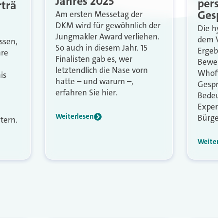
Jahres 2025
per
rträ
Ges
Am ersten Messetag der
DKM wird für gewöhnlich der
Die h
Jungmakler Award verliehen.
dem V
ssen,
So auch in diesem Jahr. 15
Ergeb
hre
Finalisten gab es, wer
Bewer
letztendlich die Nase vorn
Whofi
is
hatte – und warum –,
Gespr
erfahren Sie hier.
Bedeu
Exper
Weiterlesen
Bürge
tern.
Weite