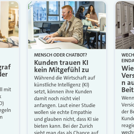
MENSCH ODER CHATBOT?
WECHS
EIND
Kunden trauen KI
graf
Wie
kein Mitgefühl zu
der
Ver
Während die Wirtschaft auf
n a
künstliche Intelligenz (KI)
Bei
l mit
setzt, können ihre Kunden
k
Wenn 
damit noch nicht viel
O)
Versi
anfangen. Laut einer Studie
Regeln
der B
wollen sie echte Empathie
um
Kunde
und glauben nicht, dass KI sie
reagi
bieten kann. Bei der Zurich
wechs
sieht man das als Chance auf