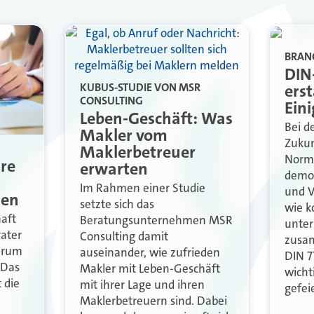
BRAN
DIN
ers
KUBUS-STUDIE VON MSR
CONSULTING
Eini
Leben-Geschäft: Was
Bei d
Makler vom
Zukun
Maklerbetreuer
Norme
re
erwarten
demon
Im Rahmen einer Studie
und V
zen
setzte sich das
wie ko
aft
Beratungsunternehmen MSR
unter
ater
Consulting damit
zusam
arum
auseinander, wie zufrieden
DIN 7
 Das
Makler mit Leben-Geschäft
wicht
t die
mit ihrer Lage und ihren
gefeie
Maklerbetreuern sind. Dabei