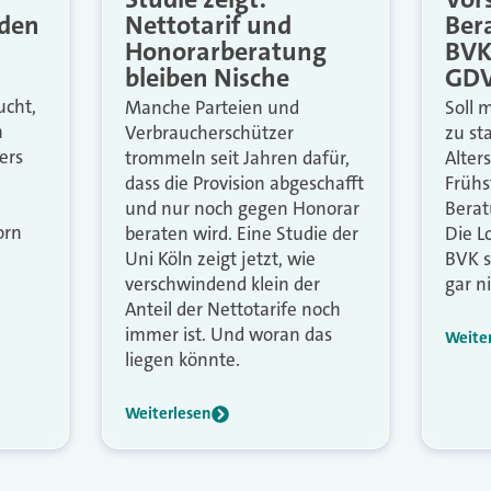
nden
Nettotarif und
Ber
Honorarberatung
BVK
bleiben Nische
GD
ucht,
Manche Parteien und
Soll 
n
Verbraucherschützer
zu st
ers
trommeln seit Jahren dafür,
Alter
dass die Provision abgeschafft
Frühs
und nur noch gegen Honorar
Berat
orn
beraten wird. Eine Studie der
Die 
Uni Köln zeigt jetzt, wie
BVK s
verschwindend klein der
gar ni
Anteil der Nettotarife noch
immer ist. Und woran das
Weite
liegen könnte.
Weiterlesen