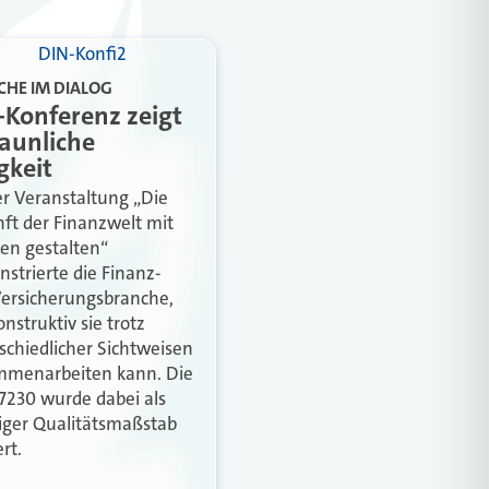
CHE IM DIALOG
-Konferenz zeigt
taunliche
gkeit
er Veranstaltung „Die
ft der Finanzwelt mit
n gestalten“
strierte die Finanz-
ersicherungsbranche,
nstruktiv sie trotz
schiedlicher Sichtweisen
menarbeiten kann. Die
7230 wurde dabei als
iger Qualitätsmaßstab
rt.