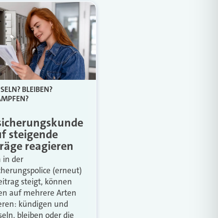
ELN? BLEIBEN?
AMPFEN?
sicherungskunde
uf steigende
träge reagieren
in der
cherungspolice (erneut)
eitrag steigt, können
n auf mehrere Arten
eren: kündigen und
eln, bleiben oder die