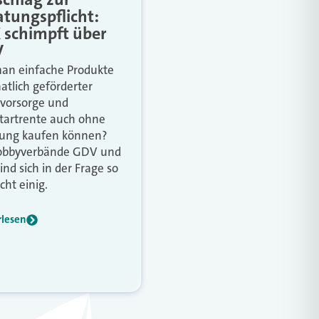
atungspflicht:
 schimpft über
V
man einfache Produkte
aatlich geförderter
svorsorge und
tartrente auch ohne
ung kaufen können?
Lobbyverbände GDV und
ind sich in der Frage so
cht einig.
rlesen