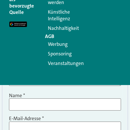
werden
Ihre E-Mail-Adresse wird nicht veröffentlicht.
bevorzugte
Erforderliche Felder sind mit
*
markiert
Künstliche
Quelle
Intelligenz
Kommentar
*
Nachhaltigkeit
AGB
Werbung
Sponsoring
Veranstaltungen
Name
*
E-Mail-Adresse
*