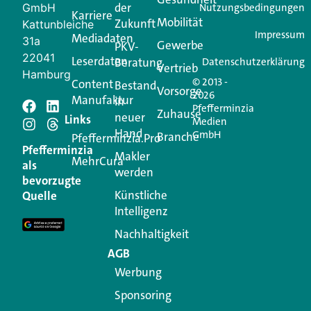
der
GmbH
Nutzungsbedingungen
Karriere
Mobilität
Zukunft
Jetzt anmelden
Kattunbleiche
Impressum
Mediadaten
31a
Gewerbe
PKV-
22041
Leserdaten
Beratung
Datenschutzerklärung
Vertrieb
Hamburg
© 2013 -
Content
Bestand
Vorsorge
2026
Manufaktur
in
Pfefferminzia
Schreiben Sie einen
Zuhause
neuer
Links
Medien
Hand
GmbH
Branche
Kommentar
Pfefferminzia.Pro
Pfefferminzia
Makler
MehrCura
als
werden
Ihre E-Mail-Adresse wird nicht veröffentlicht.
bevorzugte
Erforderliche Felder sind mit
*
markiert
Künstliche
Quelle
Intelligenz
Kommentar
*
Nachhaltigkeit
AGB
Werbung
Sponsoring