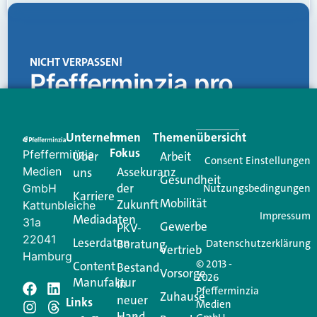
NICHT VERPASSEN!
Pfefferminzia.pro
Eine Plattform, die liefert: aktuelle Informationen,
praktische Services und einen einzigartigen Content-
Unternehmen
Im
Themenübersicht
Creator für Ihre Kundenkommunikation. Alles, was
Fokus
Pfefferminzia
Über
Arbeit
Ihren Vertriebsalltag leichter macht. Mit nur einem
Consent Einstellungen
Medien
Assekuranz
uns
Login.
Gesundheit
der
GmbH
Nutzungsbedingungen
Karriere
Mobilität
Zukunft
Jetzt anmelden
Kattunbleiche
Impressum
Mediadaten
31a
Gewerbe
PKV-
22041
Leserdaten
Beratung
Datenschutzerklärung
Vertrieb
Hamburg
© 2013 -
Content
Bestand
Vorsorge
2026
Manufaktur
in
Pfefferminzia
Schreiben Sie einen
Zuhause
neuer
Links
Medien
Hand