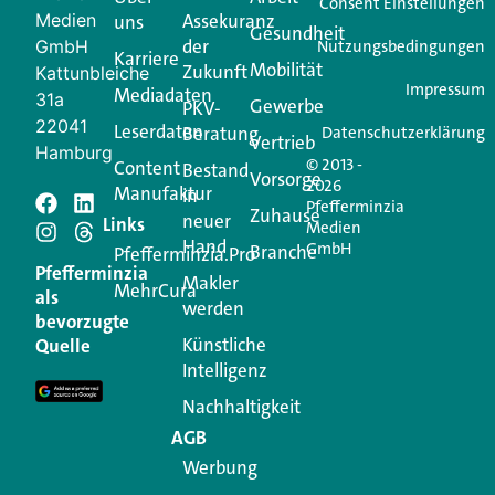
Consent Einstellungen
Medien
Assekuranz
uns
Login.
Gesundheit
der
GmbH
Nutzungsbedingungen
Karriere
Mobilität
Zukunft
Jetzt anmelden
Kattunbleiche
Impressum
Mediadaten
31a
Gewerbe
PKV-
22041
Leserdaten
Beratung
Datenschutzerklärung
Vertrieb
Hamburg
© 2013 -
Content
Bestand
Vorsorge
2026
Manufaktur
in
Pfefferminzia
Zuhause
neuer
Schreiben Sie einen
Links
Medien
Hand
GmbH
Branche
Pfefferminzia.Pro
Kommentar
Pfefferminzia
Makler
MehrCura
als
werden
bevorzugte
Ihre E-Mail-Adresse wird nicht veröffentlicht.
Künstliche
Quelle
Erforderliche Felder sind mit
*
markiert
Intelligenz
Kommentar
*
Nachhaltigkeit
AGB
Werbung