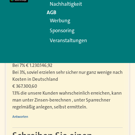
allen Kosten meistens unrentabel sind, neutral
Nachhaltigkeit
überprüfenzu lassen manifestiert ständig hohe
AGB
VERLUSTE. Damit ist eine ausreichende
Werbung
Altersversorgung für 80% der Bürger NICHT
Sponsoring
finanzierbar. Ein Beispiel verdeutlich das:
Als Beispiel gehen wir von einer 20-jährigen Person
Veranstaltungen
aus, die € 300,00 monatlich bis zum 67. Lebensjahr
anlegt.
Bei 9% erzielt man damit € 2.366.720,36
Bei 7% € 1.230.146,92
Bei 3%, soviel erzielen sehr sicher nur ganz wenige nach
Kosten in Deutschland
€ 367.300,60
13% die unsere Kunden wahrscheinlich erreichen, kann
man unter Zinsen-berechnen , unter Sparrechner
regelmäßig anlegen, selbst ermitteln.
Antworten