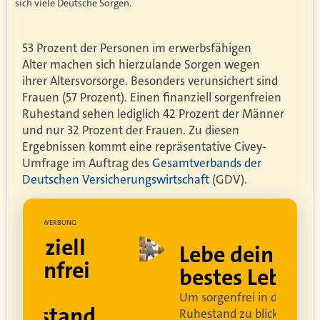
sich viele Deutsche Sorgen.
53 Prozent der Personen im erwerbsfähigen
Alter machen sich hierzulande Sorgen wegen
ihrer Altersvorsorge. Besonders verunsichert sind
Frauen (57 Prozent). Einen finanziell sorgenfreien
Ruhestand sehen lediglich 42 Prozent der Männer
und nur 32 Prozent der Frauen. Zu diesen
Ergebnissen kommt eine repräsentative Civey-
Umfrage im Auftrag des
Gesamtverbands der
Deutschen Versicherungswirtschaft
(GDV).
UNG
WERBUNG
ell
Lebe dein
rei
bestes Leben
Um sorgenfrei in den
and
Ruhestand zu blicken,