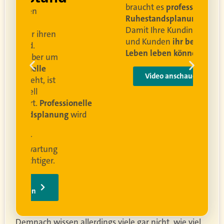
braucht es
professionelle
Ruhestandsplanung
.
Damit Ihre Kundinnen
ren
und Kunden
ihr bestes
Leben leben können
.
 um
e
Video anschauen
ist
rofessionelle
lanung
wird
ung
er.
Demnach wissen allerdings viele gar nicht, wie viel