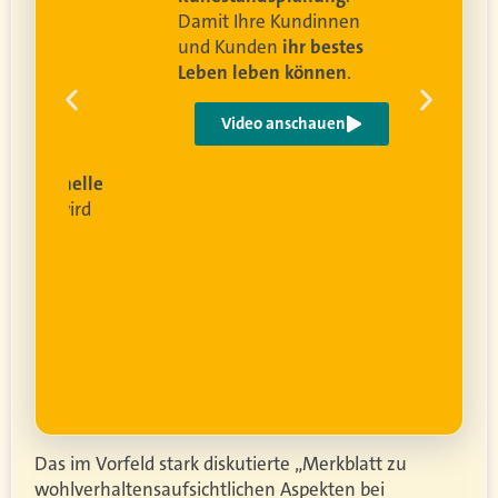
Damit Ihre Kundinnen
ren
und Kunden
ihr bestes
Leben leben können
.
 um
e
Video anschauen
ist
rofessionelle
lanung
wird
ung
er.
Das im Vorfeld stark diskutierte „Merkblatt zu
wohlverhaltensaufsichtlichen Aspekten bei