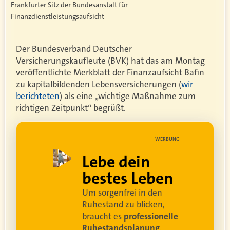
Frankfurter Sitz der Bundesanstalt für
Finanzdienstleistungsaufsicht
Der Bundesverband Deutscher
Versicherungskaufleute (BVK) hat das am Montag
veröffentlichte Merkblatt der Finanzaufsicht Bafin
zu kapitalbildenden Lebensversicherungen (
wir
berichteten
) als eine „wichtige Maßnahme zum
richtigen Zeitpunkt“ begrüßt.
UNG
WERBUNG
ell
Lebe dein
rei
bestes Leben
Um sorgenfrei in den
and
Ruhestand zu blicken,
braucht es
professionelle
Ruhestandsplanung
.