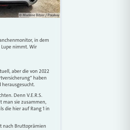
© Marlene Bitzer / Pixabay
anchenmonitor, in dem
e Lupe nimmt. Wir
tuell, aber die von 2022
hrtversicherung“ haben
d herausgesucht.
chten. Denn V.E.R.S.
hlt man sie zusammen,
s die hier auf Rang 1 in
iert nach Bruttoprämien