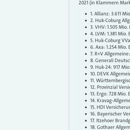
2021 (in Klammern Markt
1. Allianz: 3.611 M
2. Huk-Coburg Allg
3. VHV: 1.505 Mio. 
4. LVM: 1.381 Mio. 
5. Huk-Coburg VVaG
6. Axa: 1.254 Mio. 
7. R+V Allgemeine: 
8. Generali Deutsc
9. Huk-24: 917 Mio.
10. DEVK Allgemein
11. Württembergisc
12. Provinzial Vers
13. Ergo: 728 Mio. 
14. Kravag-Allgeme
15. HDI Versicherun
16. Bayerischer Ve
17. Itzehoer Brandg
18. Gothaer Allgem