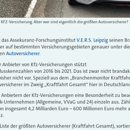
e KFZ-Versicherung. Aber wer sind eigentlich die größten Autoversicherer?
ht das Assekuranz-Forschungsinstitut
V.E.R.S. Leipzig
seinen Br
erer auf bestimmten Versicherungsgebieten genauer unter di
ten
Autoversicherer
.
r Anbieter von Kfz-Versicherungen stützt
lusskennzahlen von 2016 bis 2021. Das ist zwar nicht brandak
bisher nicht vor. Speziell aus dem „Branchenmonitor Kraftfa
versicherer im Zweig „Kraftfahrt Gesamt“ hier in Deutschlan
den Anbietern der Kfz-Versicherungen eine Besonderheit zu bea
 Huk-Unternehmen (Allgemeine, VVaG und 24) einzeln aus. Zä
n insgesamt 4,2 Milliarden Euro – 600 Millionen Euro mehr al
z.
ie Liste der größten Autoversicherer (Kraftfahrt Gesamt), sort