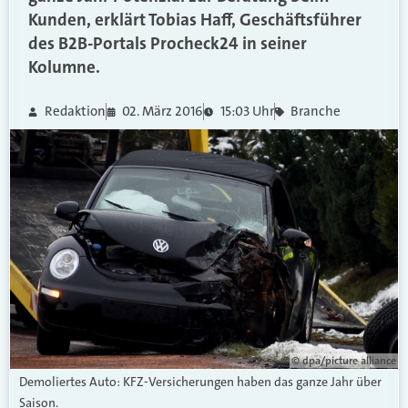
Kunden, erklärt Tobias Haff, Geschäftsführer
des B2B-Portals Procheck24 in seiner
Kolumne.
Redaktion
02. März 2016
15:03 Uhr
Branche
© dpa/picture alliance
Demoliertes Auto: KFZ-Versicherungen haben das ganze Jahr über
Saison.