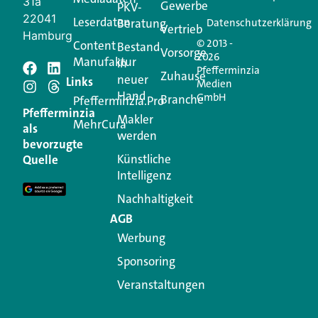
31a
Gewerbe
PKV-
22041
Leserdaten
Beratung
Datenschutzerklärung
Vertrieb
Hamburg
© 2013 -
Content
Bestand
Vorsorge
2026
Manufaktur
in
Pfefferminzia
Schreiben Sie einen
Zuhause
neuer
Links
Medien
Hand
GmbH
Branche
Kommentar
Pfefferminzia.Pro
Pfefferminzia
Makler
MehrCura
als
werden
Ihre E-Mail-Adresse wird nicht veröffentlicht.
bevorzugte
Erforderliche Felder sind mit
*
markiert
Künstliche
Quelle
Intelligenz
Kommentar
*
Nachhaltigkeit
AGB
Werbung
Sponsoring
Veranstaltungen